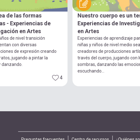
ea de las formas
Nuestro cuerpo es un te
s - Experiencias de
Experiencias de Investi
igación en Artes
en Artes
iños de nivel transición
Experiencias de aprendizaje pa
entan con diversas
niñas y niños de nivel medio se
ciones de expresión creando
creadores de producciones artís
ratos, jugando a pintar la
través del cuerpo, jugando con 
y danzando.
sombras, danzando las emocio
escuchando...
4
Preguntas frecuentes
Centro de recursos
¿Quiénes s