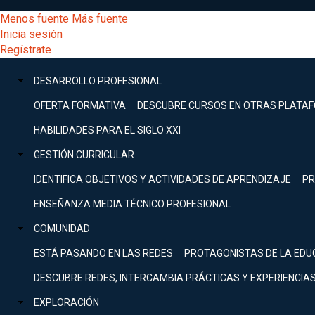
Pasar
[Educarchile
Menos fuente
Más fuente
al
Buscar
Inicia sesión
contenido
Menú
Regístrate
DESARROLLO
principal
-
PROFESIONAL
Menú
DESARROLLO PROFESIONAL
Expand
principal
Escritorio]
GESTIÓN
OFERTA FORMATIVA
DESCUBRE CURSOS EN OTRAS PLATA
CURRICULAR
principal
HABILIDADES PARA EL SIGLO XXI
Expand
Menú
GESTIÓN CURRICULAR
COMUNIDAD
Expand
IDENTIFICA OBJETIVOS Y ACTIVIDADES DE APRENDIZAJE
PR
entrar
EXPLORACIÓN
ENSEÑANZA MEDIA TÉCNICO PROFESIONAL
Expand
a
COMUNIDAD
[Educarchile
Inicia
sesión
ESTÁ PASANDO EN LAS REDES
PROTAGONISTAS DE LA EDU
Regístrate
mi
-
DESCUBRE REDES, INTERCAMBIA PRÁCTICAS Y EXPERIENCIA
EXPLORACIÓN