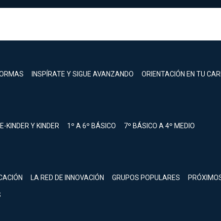
FORMAS
INSPÍRATE Y SIGUE AVANZANDO
ORIENTACIÓN EN TU CA
E-KINDER Y KINDER
1º A 6º BÁSICO
7º BÁSICO A 4º MEDIO
registrarte.
CACIÓN
LA RED DE INNOVACIÓN
GRUPOS POPULARES
PRÓXIMO
Inicia sesión.
S