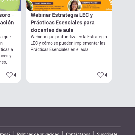
soro -
Webinar Estrategia LEC y
gación
Prácticas Esenciales para
docentes de aula
ra que
Webinar que profundiza en la Estrategia
an
LEC y cómo se pueden implementar las
ticas a
Prácticas Esenciales en el aula.
luces y
nes,
4
4
omos?
Políticas de privacidad
Contáctanos
Suscríbete