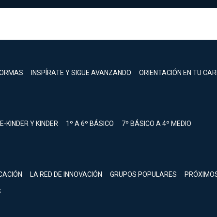
FORMAS
INSPÍRATE Y SIGUE AVANZANDO
ORIENTACIÓN EN TU CA
E-KINDER Y KINDER
1º A 6º BÁSICO
7º BÁSICO A 4º MEDIO
registrarte.
CACIÓN
LA RED DE INNOVACIÓN
GRUPOS POPULARES
PRÓXIMO
Inicia sesión.
S