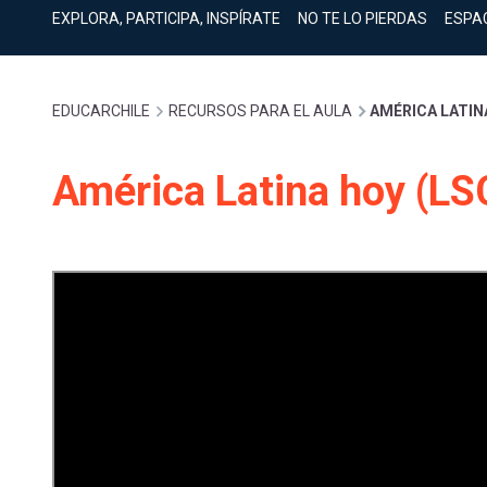
cuenta
Mobile]
EXPLORA, PARTICIPA, INSPÍRATE
NO TE LO PIERDAS
ESPA
Menú
Sobrescribir
EDUCARCHILE
RECURSOS PARA EL AULA
AMÉRICA LATIN
entrar
enlaces
América Latina hoy (LS
a
de
mi
ayuda
cuenta
a
la