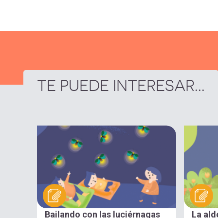
TE PUEDE INTERESAR...
Bailando con las luciérnagas
La ald