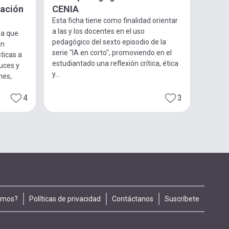
gación
CENIA
Esta ficha tiene como finalidad orientar
a las y los docentes en el uso
ra que
pedagógico del sexto episodio de la
an
serie "IA en corto", promoviendo en el
ticas a
estudiantado una reflexión crítica, ética
luces y
y...
nes,
4
3
omos?
Políticas de privacidad
Contáctanos
Suscríbete