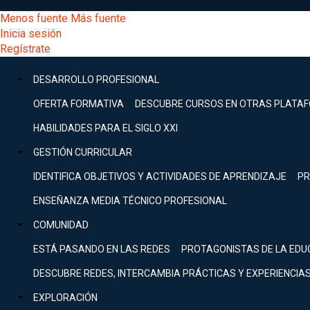
Pasar
[Educarchile
Menos fuente
Más fuente
al
Buscar
Inicia sesión
contenido
Menú
Regístrate
DESARROLLO
principal
-
PROFESIONAL
Menú
DESARROLLO PROFESIONAL
Expand
principal
Escritorio]
GESTIÓN
OFERTA FORMATIVA
DESCUBRE CURSOS EN OTRAS PLATA
CURRICULAR
principal
HABILIDADES PARA EL SIGLO XXI
Expand
Menú
GESTIÓN CURRICULAR
COMUNIDAD
Expand
IDENTIFICA OBJETIVOS Y ACTIVIDADES DE APRENDIZAJE
PR
entrar
EXPLORACIÓN
ENSEÑANZA MEDIA TÉCNICO PROFESIONAL
Expand
a
COMUNIDAD
[Educarchile
Inicia
sesión
ESTÁ PASANDO EN LAS REDES
PROTAGONISTAS DE LA EDU
Regístrate
mi
-
DESCUBRE REDES, INTERCAMBIA PRÁCTICAS Y EXPERIENCIA
EXPLORACIÓN