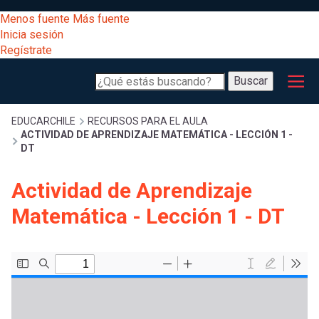
Pasar
[Educarchile
Menos fuente
Más fuente
al
Buscar
Inicia sesión
contenido
Regístrate
principal
Menú
Desarrollo
-
Buscar
profesional
principal
Escritorio]
Expand
Gestión
Sobrescribir
EDUCARCHILE
RECURSOS PARA EL AULA
ACTIVIDAD DE APRENDIZAJE MATEMÁTICA - LECCIÓN 1 -
curricular
Menú
DT
enlaces
Expand
Comunidad
Actividad de Aprendizaje
entrar
registrarte.
Expand
de
Matemática - Lección 1 - DT
Inicia sesión.
Exploración
a
Expand
ayuda
[Educarchile
Inicia
mi
sesión
a
Regístrate