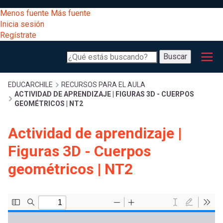
Pasar
[Educarchile
Menos fuente
Más fuente
al
Buscar
Inicia sesión
contenido
Regístrate
principal
Menú
Desarrollo
-
Buscar
profesional
principal
Escritorio]
Expand
Gestión
Sobrescribir
EDUCARCHILE
RECURSOS PARA EL AULA
ACTIVIDAD DE APRENDIZAJE | FIGURAS 3D - CUERPOS
curricular
Menú
GEOMÉTRICOS | NT2
enlaces
Expand
Comunidad
Actividad de aprendizaje |
entrar
registrarte.
Expand
de
Figuras 3D - Cuerpos
Inicia sesión.
Exploración
a
geométricos | NT2
Expand
ayuda
[Educarchile
Inicia
mi
sesión
a
Regístrate