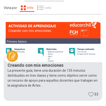
-
cuenta
la
Vista por:
Grilla
Lista
Mobile]
navegación
Menú
entrar
a
Creando con mis emociones
mi
La presente guía, tiene una duración de 135 minutos
distribuidos en tres clases y tiene como objetivo servir como
un recurso de apoyo para aquellos docentes que trabajan en
cuenta
la asignatura de Artes...
33