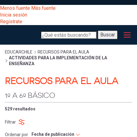
Pasar
[Educarchile
Menos fuente
Más fuente
al
Buscar
Inicia sesión
contenido
Regístrate
principal
Menú
Desarrollo
-
Buscar
profesional
principal
Escritorio]
Expand
Gestión
Sobrescribir
EDUCARCHILE
RECURSOS PARA EL AULA
ACTIVIDADES PARA LA IMPLEMENTACIÓN DE LA
curricular
Menú
ENSEÑANZA
enlaces
Expand
RECURSOS PARA EL AULA
Comunidad
entrar
registrarte.
Expand
de
Inicia sesión.
1º A 6º BÁSICO
Exploración
a
Expand
ayuda
529 resultados
[Educarchile
Inicia
mi
Filtrar
sesión
a
Regístrate
Ordenar por