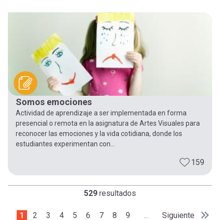
Somos emociones
Actividad de aprendizaje a ser implementada en forma
presencial o remota en la asignatura de Artes Visuales para
reconocer las emociones y la vida cotidiana, donde los
estudiantes experimentan con...
159
529
resultados
Paginación
Página actual
1
Page
2
Page
3
Page
4
Page
5
Page
6
Page
7
Page
8
Page
9
Siguiente página
Siguiente
…
Últi
Últi