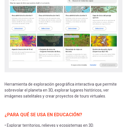
-
cuenta
la
Mobile]
navegación
Menú
entrar
a
mi
Herramienta de exploración geográfica interactiva que permite
sobrevolar el planeta en 3D, explorar lugares históricos, ver
imágenes satelitales y crear proyectos de tours virtuales.
cuenta
¿PARA QUÉ SE USA EN EDUCACIÓN?
• Explorar territorios, relieves y ecosistemas en 3D.