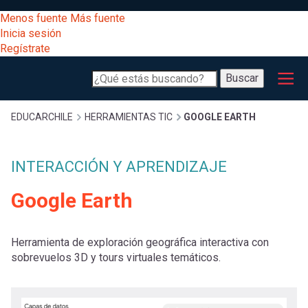
Pasar
[Educarchile
Menos fuente
Más fuente
al
Buscar
Inicia sesión
contenido
Regístrate
principal
Menú
Desarrollo
-
Buscar
profesional
principal
Escritorio]
Expand
Gestión
Sobrescribir
EDUCARCHILE
HERRAMIENTAS TIC
GOOGLE EARTH
curricular
Menú
enlaces
Expand
INTERACCIÓN Y APRENDIZAJE
Comunidad
entrar
registrarte.
Google Earth
Expand
de
Inicia sesión.
Exploración
a
Expand
ayuda
Herramienta de exploración geográfica interactiva con
sobrevuelos 3D y tours virtuales temáticos.
[Educarchile
Inicia
mi
sesión
a
Regístrate