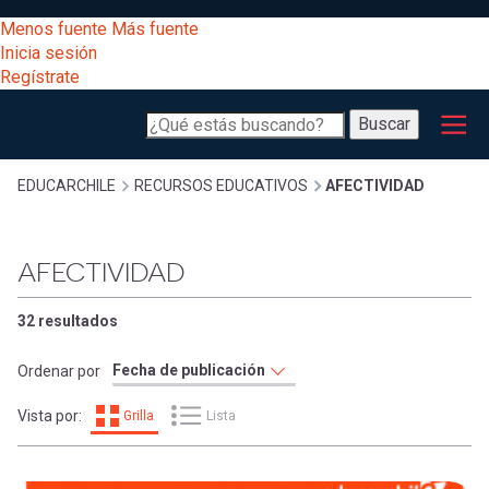
Pasar
[Educarchile
Menos fuente
Más fuente
al
Buscar
Inicia sesión
contenido
Regístrate
principal
Menú
Desarrollo
-
Buscar
profesional
principal
Escritorio]
Expand
Gestión
Sobrescribir
EDUCARCHILE
RECURSOS EDUCATIVOS
AFECTIVIDAD
curricular
Menú
enlaces
Expand
AFECTIVIDAD
Comunidad
entrar
registrarte.
Expand
de
32 resultados
Inicia sesión.
Exploración
a
Ordenar por
Expand
ayuda
Vista por:
Grilla
Lista
[Educarchile
Inicia
mi
sesión
a
Regístrate