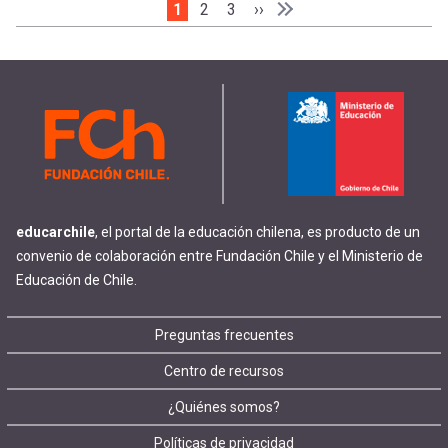
Página actual
1
Page
2
Page
3
Siguiente página
››
Paginación
Última página
Última »
educarchile
, el portal de la educación chilena, es producto de un
convenio de colaboración entre Fundación Chile y el Ministerio de
Educación de Chile.
Footer
Preguntas frecuentes
Centro de recursos
menu
¿Quiénes somos?
Políticas de privacidad