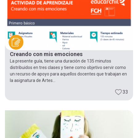
-
cuenta
la
Mobile]
navegación
Menú
Creando con mis emociones
entrar
La presente guía, tiene una duración de 135 minutos
distribuidos en tres clases y tiene como objetivo servir como
a
un recurso de apoyo para aquellos docentes que trabajan en
la asignatura de Artes...
mi
33
cuenta