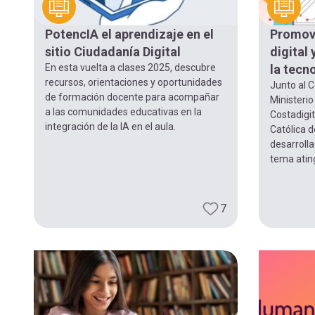
navegación
PotencIA el aprendizaje en el
Promovi
sitio Ciudadanía Digital
digital
En esta vuelta a clases 2025, descubre
la tecn
recursos, orientaciones y oportunidades
Junto al C
de formación docente para acompañar
Ministerio
a las comunidades educativas en la
Costadigit
integración de la IA en el aula.
Católica 
desarroll
tema ating
7