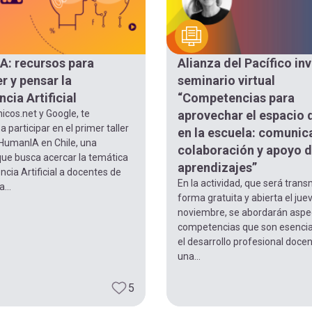
: recursos para
Alianza del Pacífico inv
r y pensar la
seminario virtual
ncia Artificial
“Competencias para
icos.net y Google, te
aprovechar el espacio d
a participar en el primer taller
en la escuela: comunic
 HumanIA en Chile, una
colaboración y apoyo 
 que busca acercar la temática
aprendizajes”
encia Artificial a docentes de
En la actividad, que será trans
...
forma gratuita y abierta el jue
noviembre, se abordarán aspe
competencias que son esencia
el desarrollo profesional doce
una...
5