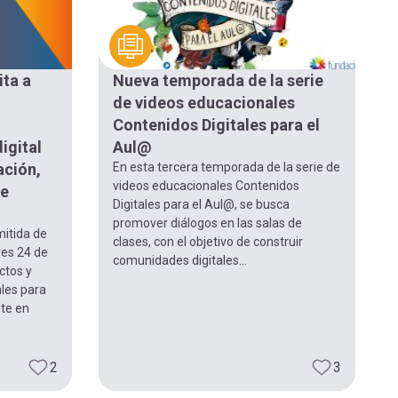
ita a
Nueva temporada de la serie
de videos educacionales
Contenidos Digitales para el
igital
Aul@
ación,
En esta tercera temporada de la serie de
videos educacionales Contenidos
de
Digitales para el Aul@, se busca
promover diálogos en las salas de
mitida de
clases, con el objetivo de construir
ves 24 de
comunidades digitales...
ctos y
les para
nte en
2
3