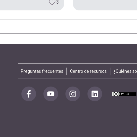
3
Footer
Preguntas frecuentes
Centro de recursos
¿Quiénes s
menu
Redes
sociales
pie