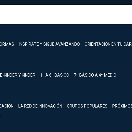
FORMAS
INSPÍRATE Y SIGUE AVANZANDO
ORIENTACIÓN EN TU CA
E-KINDER Y KINDER
1º A 6º BÁSICO
7º BÁSICO A 4º MEDIO
registrarte.
CACIÓN
LA RED DE INNOVACIÓN
GRUPOS POPULARES
PRÓXIMO
Inicia sesión.
S