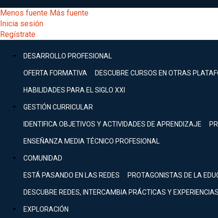
Pasar
[Educarchile
Menos fuente
Más fuente
al
Buscar
Inicia sesión
contenido
Menú
Regístrate
DESARROLLO
principal
-
PROFESIONAL
Menú
DESARROLLO PROFESIONAL
Expand
principal
Escritorio]
GESTIÓN
OFERTA FORMATIVA
DESCUBRE CURSOS EN OTRAS PLATA
CURRICULAR
principal
HABILIDADES PARA EL SIGLO XXI
Expand
Menú
GESTIÓN CURRICULAR
COMUNIDAD
Expand
IDENTIFICA OBJETIVOS Y ACTIVIDADES DE APRENDIZAJE
PR
entrar
EXPLORACIÓN
ENSEÑANZA MEDIA TÉCNICO PROFESIONAL
Expand
a
COMUNIDAD
[Educarchile
Inicia
sesión
ESTÁ PASANDO EN LAS REDES
PROTAGONISTAS DE LA EDU
Regístrate
mi
-
DESCUBRE REDES, INTERCAMBIA PRÁCTICAS Y EXPERIENCIA
EXPLORACIÓN