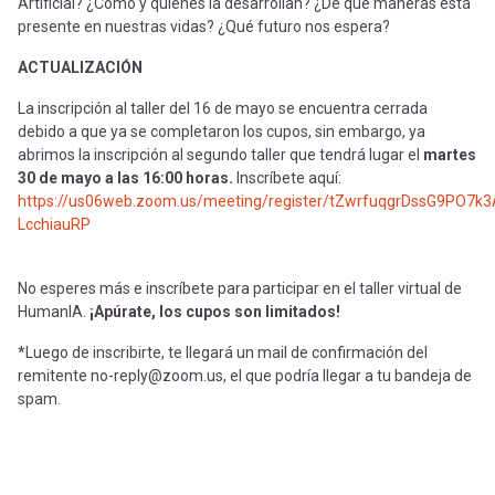
Artificial? ¿Cómo y quiénes la desarrollan? ¿De qué maneras está
presente en nuestras vidas? ¿Qué futuro nos espera?
ACTUALIZACIÓN
La inscripción al taller del 16 de mayo se encuentra cerrada
debido a que ya se completaron los cupos, sin embargo, ya
abrimos la inscripción al segundo taller que tendrá lugar el
martes
30 de mayo a las 16:00 horas.
Inscríbete aquí:
https://us06web.zoom.us/meeting/register/tZwrfuqgrDssG9PO7k3
LcchiauRP
No esperes más e inscríbete para participar en el taller virtual de
HumanIA.
¡Apúrate, los cupos son limitados!
*Luego de inscribirte, te llegará un mail de confirmación del
remitente no-reply@zoom.us, el que podría llegar a tu bandeja de
spam.