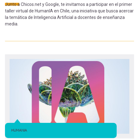
-
cuenta
Junto a Chicos.net y Google, te invitamos a participar en el primer
la
taller virtual de HumanIA en Chile, una iniciativa que busca acercar
Mobile]
la temática de Inteligencia Artificial a docentes de enseñanza
media.
navegación
Menú
entrar
a
mi
cuenta
HUMANIA