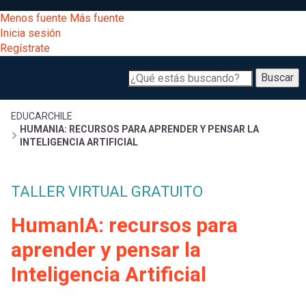
Pasar
[Educarchile
Menos fuente
Más fuente
al
Buscar
Inicia sesión
contenido
Regístrate
principal
Menú
Desarrollo
-
Buscar
profesional
principal
Escritorio]
Expand
Gestión
Sobrescribir
EDUCARCHILE
HUMANIA: RECURSOS PARA APRENDER Y PENSAR LA
curricular
Menú
INTELIGENCIA ARTIFICIAL
enlaces
Expand
Comunidad
entrar
TALLER VIRTUAL GRATUITO
Expand
de
registrarte.
Exploración
HumanIA: recursos para
a
Inicia sesión.
Expand
ayuda
aprender y pensar la
[Educarchile
Inicia
mi
Inteligencia Artificial
sesión
a
Regístrate