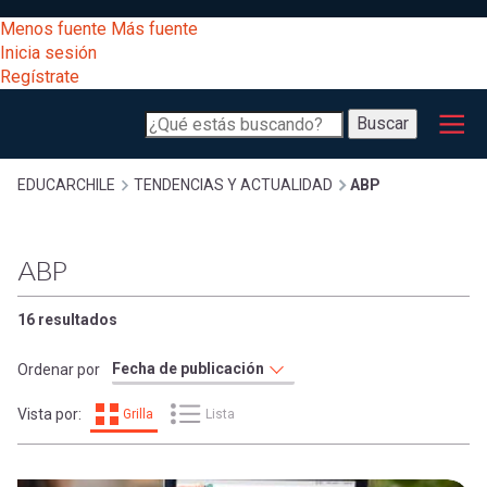
Pasar
[Educarchile
Menos fuente
Más fuente
al
Buscar
Inicia sesión
contenido
Regístrate
principal
Menú
Desarrollo
-
Buscar
profesional
principal
Escritorio]
Expand
Gestión
Sobrescribir
EDUCARCHILE
TENDENCIAS Y ACTUALIDAD
ABP
curricular
Menú
enlaces
Expand
ABP
Comunidad
entrar
registrarte.
Expand
de
16 resultados
Inicia sesión.
Exploración
a
Ordenar por
Expand
ayuda
Vista por:
Grilla
Lista
[Educarchile
Inicia
mi
sesión
a
Regístrate