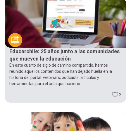
-
cuenta
la
Mobile]
navegación
Menú
Educarchile: 25 años junto a las comunidades
entrar
que mueven la educación
En este cuarto de siglo de camino compartido, hemos
a
reunido aquellos contenidos que han dejado huella en la
historia del portal: webinars, podcasts, artículos y
herramientas para el aula que nacieron...
mi
2
cuenta