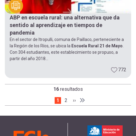
ABP en escuela rural: una alternativa que da
sentido al aprendizaje en tiempos de
pandemia
En el sector de Itropulli, comuna de Paillaco, perteneciente a
la Región de los Ríos, se ubica la
Escuela Rural 21 de Mayo
.
Con 304 estudiantes, este establecimiento se propuso, a
partir del año 2018...
772
16
resultados
Página actual
1
Page
2
Siguiente página
››
Paginación
Última página
Última »