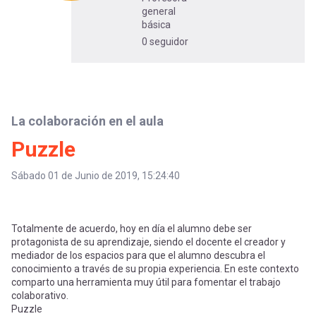
-
cuenta
general
la
básica
Mobile]
0 seguidor
navegación
Menú
La colaboración en el aula
entrar
Puzzle
a
Sábado 01 de Junio de 2019, 15:24:40
mi
Totalmente de acuerdo, hoy en día el alumno debe ser
protagonista de su aprendizaje, siendo el docente el creador y
cuenta
mediador de los espacios para que el alumno descubra el
conocimiento a través de su propia experiencia. En este contexto
comparto una herramienta muy útil para fomentar el trabajo
colaborativo.
Puzzle