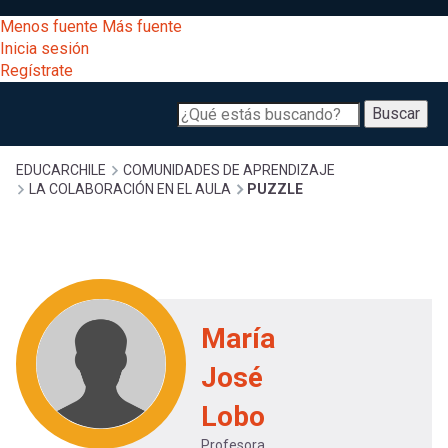
Pasar
[Educarchile
Menos fuente
Más fuente
al
Buscar
Inicia sesión
contenido
Regístrate
principal
Menú
Desarrollo
-
Buscar
profesional
principal
Escritorio]
Expand
Gestión
Sobrescribir
EDUCARCHILE
COMUNIDADES DE APRENDIZAJE
LA COLABORACIÓN EN EL AULA
PUZZLE
curricular
Menú
enlaces
Expand
Comunidad
entrar
Expand
de
registrarte.
Exploración
a
Inicia sesión.
María
Expand
ayuda
José
[Educarchile
Inicia
mi
sesión
Lobo
a
Regístrate
Profesora