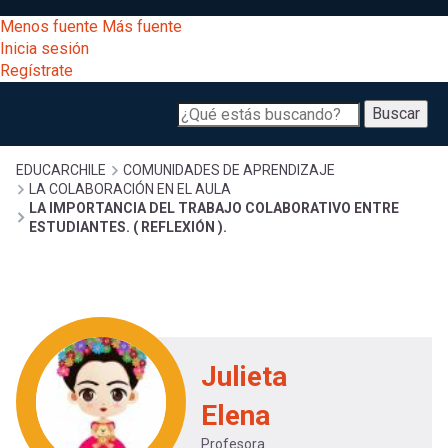
Pasar
[Educarchile
Menos fuente
Más fuente
al
Buscar
Inicia sesión
contenido
Regístrate
principal
Menú
Desarrollo
-
Buscar
profesional
principal
Escritorio]
Expand
Gestión
Sobrescribir
EDUCARCHILE
COMUNIDADES DE APRENDIZAJE
LA COLABORACIÓN EN EL AULA
curricular
Menú
LA IMPORTANCIA DEL TRABAJO COLABORATIVO ENTRE
ESTUDIANTES. ( REFLEXIÓN ).
enlaces
Expand
Comunidad
entrar
Expand
de
registrarte.
Exploración
a
Inicia sesión.
Expand
ayuda
Julieta
[Educarchile
Inicia
mi
sesión
Elena
a
Regístrate
Profesora