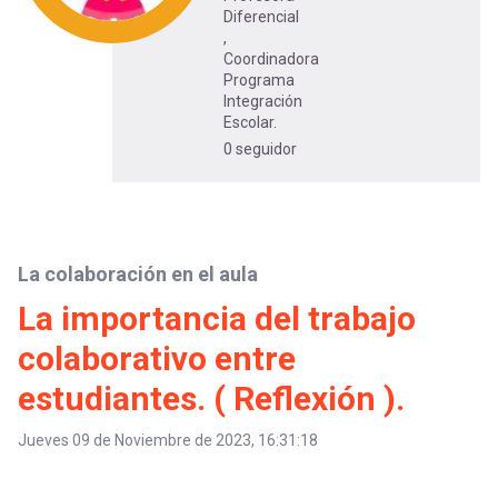
-
cuenta
Diferencial
la
,
Coordinadora
Mobile]
Programa
navegación
Integración
Escolar.
Menú
0 seguidor
entrar
a
La colaboración en el aula
La importancia del trabajo
mi
colaborativo entre
estudiantes. ( Reflexión ).
cuenta
Jueves 09 de Noviembre de 2023, 16:31:18