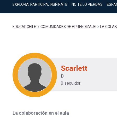
cuenta
Mobile]
EXPLORA, PARTICIPA, INSPÍRATE
NO TE LO PIERDAS
ESPA
Menú
Sobrescribir
EDUCARCHILE
COMUNIDADES DE APRENDIZAJE
LA COLAB
entrar
enlaces
a
de
mi
Scarlett
ayuda
D
cuenta
0 seguidor
a
la
La colaboración en el aula