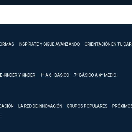
FORMAS
INSPÍRATE Y SIGUE AVANZANDO
ORIENTACIÓN EN TU CA
E-KINDER Y KINDER
1º A 6º BÁSICO
7º BÁSICO A 4º MEDIO
registrarte.
CACIÓN
LA RED DE INNOVACIÓN
GRUPOS POPULARES
PRÓXIMO
Inicia sesión.
S