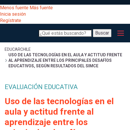
Pasar
[Educarchile
Menos fuente
Más fuente
al
Buscar
Inicia sesión
contenido
Regístrate
principal
Menú
Desarrollo
-
Buscar
profesional
principal
Escritorio]
Expand
Gestión
Sobrescribir
EDUCARCHILE
USO DE LAS TECNOLOGÍAS EN EL AULA Y ACTITUD FRENTE
curricular
Menú
AL APRENDIZAJE ENTRE LOS PRINCIPALES DESAFÍOS
EDUCATIVOS, SEGÚN RESULTADOS DEL SIMCE
enlaces
Expand
Comunidad
entrar
registrarte.
Expand
de
EVALUACIÓN EDUCATIVA
Inicia sesión.
Exploración
a
Uso de las tecnologías en el
Expand
ayuda
aula y actitud frente al
[Educarchile
Inicia
mi
sesión
a
aprendizaje entre los
Regístrate