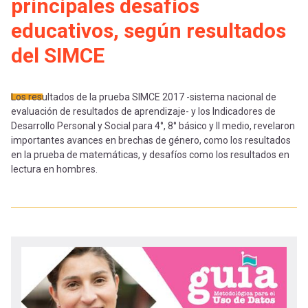
-
cuenta
principales desafíos
la
educativos, según resultados
Mobile]
del SIMCE
navegación
Menú
Los resultados de la prueba SIMCE 2017 -sistema nacional de
evaluación de resultados de aprendizaje- y los Indicadores de
entrar
Desarrollo Personal y Social para 4°, 8° básico y II medio, revelaron
importantes avances en brechas de género, como los resultados
en la prueba de matemáticas, y desafíos como los resultados en
a
lectura en hombres.
mi
cuenta