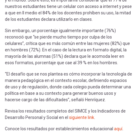
y el mundo. Sobre esto, es importante considerar que el 77% de
nuestros estudiantes tiene un celular con acceso a internet y pese
a que en II medio el 84% de los docentes prohíben su uso, la mitad
de los estudiantes declara utilizarlo en clases.
Sin embargo, un porcentaje igualmente importante (76%)
reconoció que “se pierde mucho tiempo por culpa de los
celulares”, crítica que es más común entre las mujeres (82%) que
en hombres (72%). En el caso de la lectura en formato digital, la
mayoría de las alumnas (51%) declara que le acomoda leer en
esos formatos, porcentaje que cae al 39 % en los hombres.
“El desafío que se nos plantea es cómo incorporar la tecnología de
manera pedagógica en el contexto escolar, definiendo espacios
de uso y de regulación, donde cada colegio pueda determinar una
política en base a su contexto para generar buenos usos y
hacerse cargo de las dificultades”, señaló Henríquez.
Revisa los resultados completos del SIMCE y los Indicadores de
Desarrollo Personal y Social en el
siguiente link
.
Conoce los resultados por establecimientos educacional
aquí
.