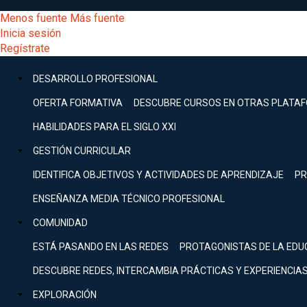
Pasar
[Educarchile
Menos fuente
Más fuente
al
Buscar
Inicia sesión
contenido
Menú
Regístrate
DESARROLLO
principal
-
PROFESIONAL
Menú
DESARROLLO PROFESIONAL
Expand
principal
Escritorio]
GESTIÓN
OFERTA FORMATIVA
DESCUBRE CURSOS EN OTRAS PLATA
CURRICULAR
principal
HABILIDADES PARA EL SIGLO XXI
Expand
Menú
GESTIÓN CURRICULAR
COMUNIDAD
Expand
IDENTIFICA OBJETIVOS Y ACTIVIDADES DE APRENDIZAJE
PR
entrar
EXPLORACIÓN
ENSEÑANZA MEDIA TÉCNICO PROFESIONAL
Expand
a
COMUNIDAD
[Educarchile
Inicia
sesión
ESTÁ PASANDO EN LAS REDES
PROTAGONISTAS DE LA EDU
Regístrate
mi
-
DESCUBRE REDES, INTERCAMBIA PRÁCTICAS Y EXPERIENCIA
EXPLORACIÓN