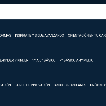
FORMAS
INSPÍRATE Y SIGUE AVANZANDO
ORIENTACIÓN EN TU CA
E-KINDER Y KINDER
1º A 6º BÁSICO
7º BÁSICO A 4º MEDIO
registrarte.
CACIÓN
LA RED DE INNOVACIÓN
GRUPOS POPULARES
PRÓXIMO
Inicia sesión.
S