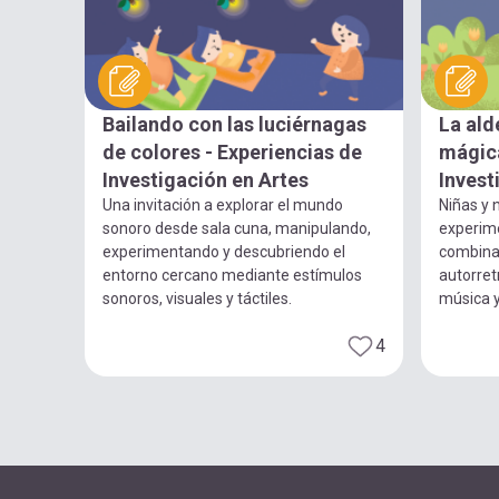
Bailando con las luciérnagas
La ald
de colores - Experiencias de
mágica
Investigación en Artes
Invest
Una invitación a explorar el mundo
Niñas y n
sonoro desde sala cuna, manipulando,
experim
experimentando y descubriendo el
combina
entorno cercano mediante estímulos
autorret
sonoros, visuales y táctiles.
música 
4