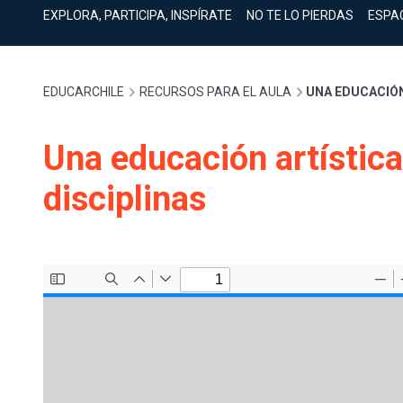
cuenta
Mobile]
EXPLORA, PARTICIPA, INSPÍRATE
NO TE LO PIERDAS
ESPA
Menú
Sobrescribir
EDUCARCHILE
RECURSOS PARA EL AULA
UNA EDUCACIÓN
entrar
enlaces
Una educación artística
a
disciplinas
de
mi
ayuda
cuenta
a
la