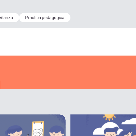
eñanza
Práctica pedagógica