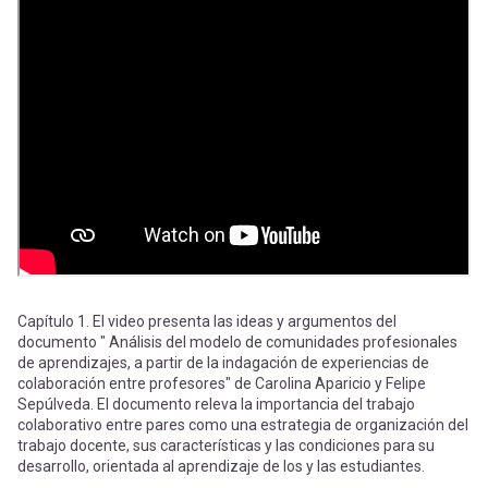
-
cuenta
la
Mobile]
navegación
Menú
entrar
a
mi
Capítulo 1. El video presenta las ideas y argumentos del
documento " Análisis del modelo de comunidades profesionales
de aprendizajes, a partir de la indagación de experiencias de
colaboración entre profesores" de Carolina Aparicio y Felipe
cuenta
Sepúlveda. El documento releva la importancia del trabajo
colaborativo entre pares como una estrategia de organización del
trabajo docente, sus características y las condiciones para su
desarrollo, orientada al aprendizaje de los y las estudiantes.