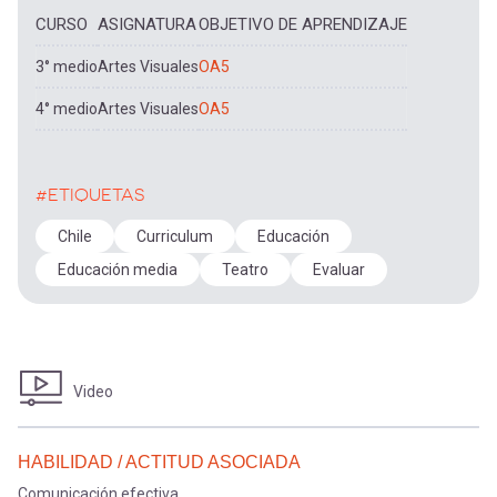
CURSO
ASIGNATURA
OBJETIVO DE APRENDIZAJE
3° medio
Artes Visuales
OA5
4° medio
Artes Visuales
OA5
#ETIQUETAS
Chile
Curriculum
Educación
Educación media
Teatro
Evaluar
Video
HABILIDAD / ACTITUD ASOCIADA
Comunicación efectiva