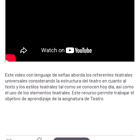
-
cuenta
la
Mobile]
navegación
Menú
entrar
a
Este video con lenguaje de señas aborda los referentes teatrales
universales considerando la estructura del teatro en cuanto al
texto y los estilos teatrales tal como se conocen hoy día, así como
mi
el uso de los elementos teatrales. Este recurso permite trabajar el
objetivo de aprendizaje de la asignatura de Teatro.
cuenta