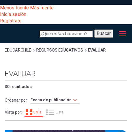
Pasar
[Educarchile
Menos fuente
Más fuente
al
Buscar
Inicia sesión
contenido
Regístrate
principal
Menú
Desarrollo
-
Buscar
profesional
principal
Escritorio]
Expand
Gestión
Sobrescribir
EDUCARCHILE
RECURSOS EDUCATIVOS
EVALUAR
curricular
Menú
enlaces
Expand
EVALUAR
Comunidad
entrar
registrarte.
Expand
de
30 resultados
Inicia sesión.
Exploración
a
Ordenar por
Expand
ayuda
Vista por:
Grilla
Lista
[Educarchile
Inicia
mi
sesión
a
Regístrate