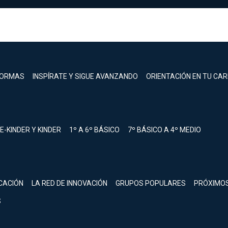
FORMAS
INSPÍRATE Y SIGUE AVANZANDO
ORIENTACIÓN EN TU CA
E-KINDER Y KINDER
1º A 6º BÁSICO
7º BÁSICO A 4º MEDIO
registrarte.
CACIÓN
LA RED DE INNOVACIÓN
GRUPOS POPULARES
PRÓXIMO
Inicia sesión.
S