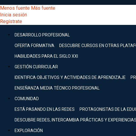
Pasar
[Educarchile
Menos fuente
Más fuente
al
Buscar
Inicia sesión
contenido
Menú
Regístrate
DESARROLLO
principal
-
PROFESIONAL
Menú
DESARROLLO PROFESIONAL
Expand
principal
Escritorio]
GESTIÓN
OFERTA FORMATIVA
DESCUBRE CURSOS EN OTRAS PLATA
CURRICULAR
principal
HABILIDADES PARA EL SIGLO XXI
Expand
Menú
GESTIÓN CURRICULAR
COMUNIDAD
Expand
IDENTIFICA OBJETIVOS Y ACTIVIDADES DE APRENDIZAJE
PR
entrar
EXPLORACIÓN
ENSEÑANZA MEDIA TÉCNICO PROFESIONAL
Expand
a
COMUNIDAD
[Educarchile
Inicia
sesión
ESTÁ PASANDO EN LAS REDES
PROTAGONISTAS DE LA EDU
Regístrate
mi
-
DESCUBRE REDES, INTERCAMBIA PRÁCTICAS Y EXPERIENCIA
EXPLORACIÓN