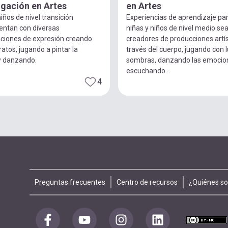
igación en Artes
en Artes
iños de nivel transición
Experiencias de aprendizaje pa
entan con diversas
niñas y niños de nivel medio se
ciones de expresión creando
creadores de producciones artís
ratos, jugando a pintar la
través del cuerpo, jugando con 
y danzando.
sombras, danzando las emocio
escuchando...
4
Footer
Preguntas frecuentes
Centro de recursos
¿Quiénes s
menu
Redes