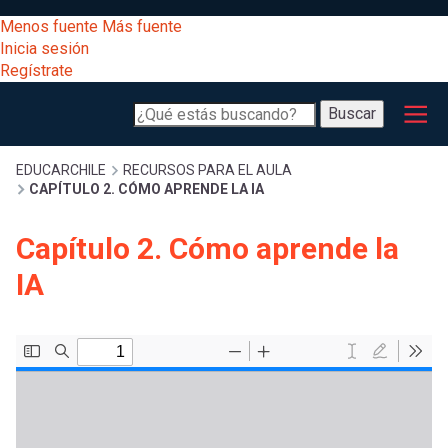
Pasar
[Educarchile
Menos fuente
Más fuente
al
Buscar
Inicia sesión
contenido
Regístrate
principal
Menú
Desarrollo
-
Buscar
profesional
principal
Escritorio]
Expand
Gestión
Sobrescribir
EDUCARCHILE
RECURSOS PARA EL AULA
CAPÍTULO 2. CÓMO APRENDE LA IA
curricular
Menú
enlaces
Expand
Capítulo 2. Cómo aprende la
Comunidad
entrar
IA
registrarte.
Expand
de
Inicia sesión.
Exploración
a
Expand
ayuda
[Educarchile
Inicia
mi
sesión
a
Regístrate