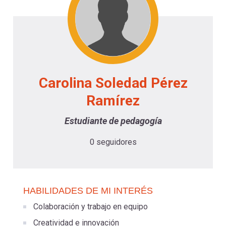
-
cuenta
la
Mobile]
navegación
Menú
Carolina Soledad Pérez
entrar
Ramírez
a
Estudiante de pedagogía
0 seguidores
mi
cuenta
HABILIDADES DE MI INTERÉS
Colaboración y trabajo en equipo
Creatividad e innovación