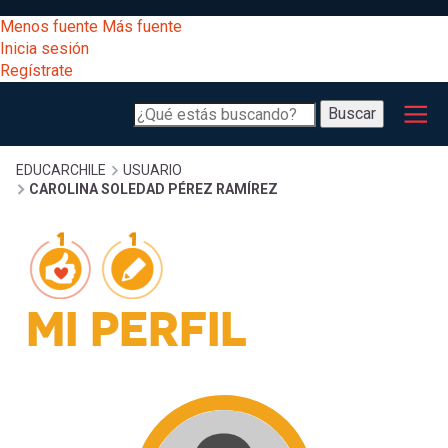
Pasar
[Educarchile
Menos fuente
Más fuente
al
Buscar
Inicia sesión
contenido
Regístrate
principal
Menú
Desarrollo
-
Buscar
profesional
principal
Escritorio]
Expand
Gestión
Sobrescribir
EDUCARCHILE
USUARIO
CAROLINA SOLEDAD PÉREZ RAMÍREZ
curricular
Menú
enlaces
Expand
Comunidad
entrar
registrarte.
Expand
de
Inicia sesión.
MI PERFIL
Exploración
a
Expand
ayuda
[Educarchile
Inicia
mi
sesión
a
Regístrate