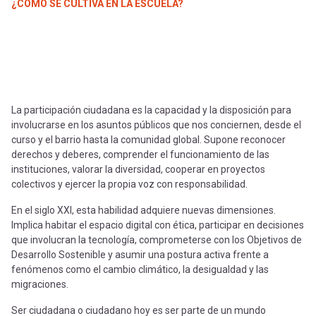
-
cuenta
¿CÓMO SE CULTIVA EN LA ESCUELA?
la
Mobile]
navegación
Menú
La participación ciudadana es la capacidad y la disposición para
entrar
involucrarse en los asuntos públicos que nos conciernen, desde el
curso y el barrio hasta la comunidad global. Supone reconocer
derechos y deberes, comprender el funcionamiento de las
a
instituciones, valorar la diversidad, cooperar en proyectos
colectivos y ejercer la propia voz con responsabilidad.
mi
En el siglo XXI, esta habilidad adquiere nuevas dimensiones.
Implica habitar el espacio digital con ética, participar en decisiones
que involucran la tecnología, comprometerse con los Objetivos de
cuenta
Desarrollo Sostenible y asumir una postura activa frente a
fenómenos como el cambio climático, la desigualdad y las
migraciones.
Ser ciudadana o ciudadano hoy es ser parte de un mundo