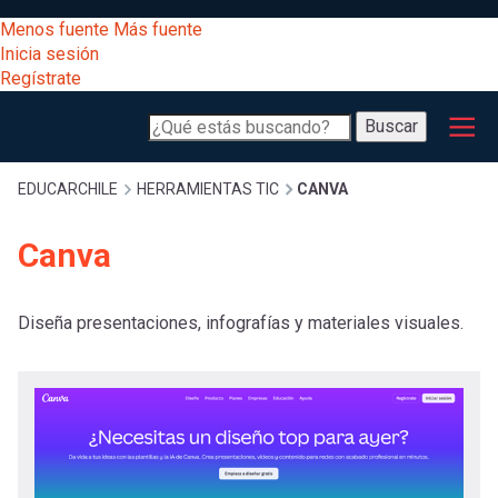
Pasar
[Educarchile
Menos fuente
Más fuente
al
Buscar
Inicia sesión
contenido
Regístrate
principal
Menú
Desarrollo
-
Buscar
profesional
principal
Escritorio]
Expand
Gestión
Sobrescribir
EDUCARCHILE
HERRAMIENTAS TIC
CANVA
curricular
Menú
Canva
enlaces
Expand
Comunidad
entrar
registrarte.
Expand
Diseña presentaciones, infografías y materiales visuales.
de
Inicia sesión.
Exploración
a
Expand
ayuda
[Educarchile
Inicia
mi
sesión
a
Regístrate