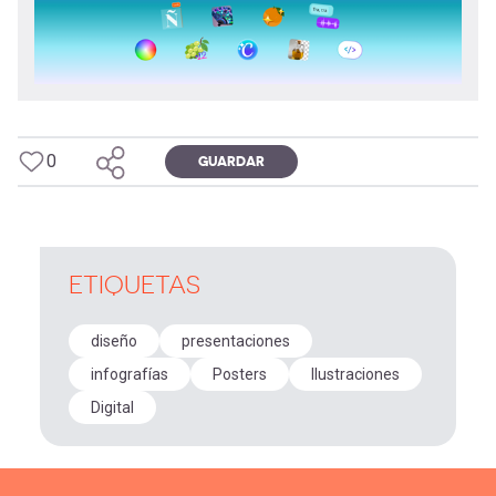
-
cuenta
la
Mobile]
navegación
Menú
0
GUARDAR
entrar
a
ETIQUETAS
mi
diseño
presentaciones
infografías
Posters
Ilustraciones
cuenta
Digital