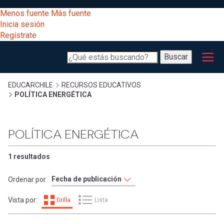
Pasar
[Educarchile
Menos fuente
Más fuente
al
Buscar
Inicia sesión
contenido
Regístrate
principal
Menú
Desarrollo
-
Buscar
profesional
principal
Escritorio]
Expand
Gestión
Sobrescribir
EDUCARCHILE
RECURSOS EDUCATIVOS
POLÍTICA ENERGÉTICA
curricular
Menú
enlaces
Expand
Comunidad
POLÍTICA ENERGÉTICA
entrar
registrarte.
Expand
de
Inicia sesión.
Exploración
1 resultados
a
Expand
ayuda
Ordenar por
[Educarchile
Inicia
mi
Vista por:
Grilla
Lista
sesión
a
Regístrate