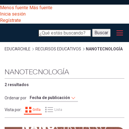
Pasar
[Educarchile
Menos fuente
Más fuente
al
Buscar
Inicia sesión
contenido
Regístrate
principal
Menú
Desarrollo
-
Buscar
profesional
principal
Escritorio]
Expand
Gestión
Sobrescribir
EDUCARCHILE
RECURSOS EDUCATIVOS
NANOTECNOLOGÍA
curricular
Menú
enlaces
Expand
NANOTECNOLOGÍA
Comunidad
entrar
registrarte.
Expand
de
2 resultados
Inicia sesión.
Exploración
a
Ordenar por
Expand
ayuda
Vista por:
Grilla
Lista
[Educarchile
Inicia
mi
sesión
a
Regístrate