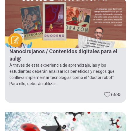
-
cuenta
la
Mobile]
navegación
Menú
Nanocirujanos / Contenidos digitales para el
entrar
aul@
A través de esta experiencia de aprendizaje, las y los
a
estudiantes deberán analizar los beneficios y riesgos que
conlleva implementar tecnologías como el "doctor robot".
Para ello, deberán utilizar...
mi
6685
cuenta