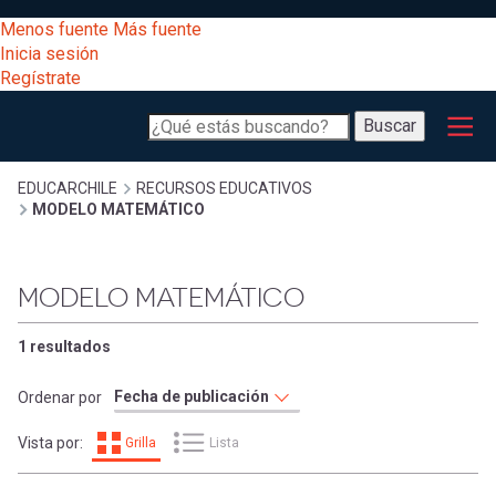
Pasar
[Educarchile
Menos fuente
Más fuente
al
Buscar
Inicia sesión
contenido
Regístrate
principal
Menú
Desarrollo
-
Buscar
profesional
principal
Escritorio]
Expand
Gestión
Sobrescribir
EDUCARCHILE
RECURSOS EDUCATIVOS
MODELO MATEMÁTICO
curricular
Menú
enlaces
Expand
Comunidad
MODELO MATEMÁTICO
entrar
registrarte.
Expand
de
Inicia sesión.
Exploración
1 resultados
a
Expand
ayuda
Ordenar por
[Educarchile
Inicia
mi
Vista por:
Grilla
Lista
sesión
a
Regístrate