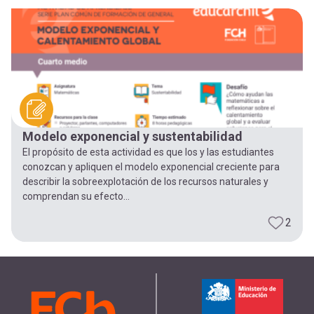
-
cuenta
la
Mobile]
navegación
Menú
entrar
Modelo exponencial y sustentabilidad
El propósito de esta actividad es que los y las estudiantes
a
conozcan y apliquen el modelo exponencial creciente para
describir la sobreexplotación de los recursos naturales y
comprendan su efecto...
mi
2
cuenta