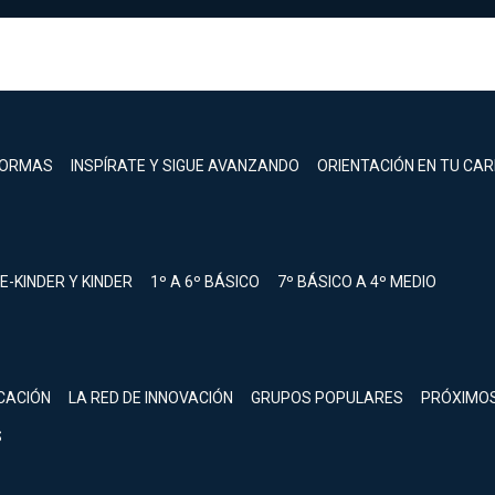
FORMAS
INSPÍRATE Y SIGUE AVANZANDO
ORIENTACIÓN EN TU CA
E-KINDER Y KINDER
1º A 6º BÁSICO
7º BÁSICO A 4º MEDIO
registrarte.
CACIÓN
LA RED DE INNOVACIÓN
GRUPOS POPULARES
PRÓXIMO
Inicia sesión.
S