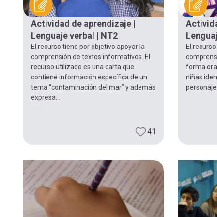
navegación
Actividad de aprendizaje |
Activid
Lenguaje verbal | NT2
Lenguaj
El recurso tiene por objetivo apoyar la
El recurso
comprensión de textos informativos. El
comprensi
recurso utilizado es una carta que
forma oral
contiene información específica de un
niñas iden
tema “contaminación del mar” y además
personajes
expresa...
41