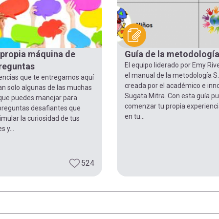
 propia máquina de
Guía de la metodología
reguntas
El equipo liderado por Emy Riv
el manual de la metodología S.
encias que te entregamos aquí
creada por el académico e inn
n solo algunas de las muchas
Sugata Mitra. Con esta guía p
 que puedes manejar para
comenzar tu propia experiencia
preguntas desafiantes que
en tu...
imular la curiosidad de tus
 y...
524