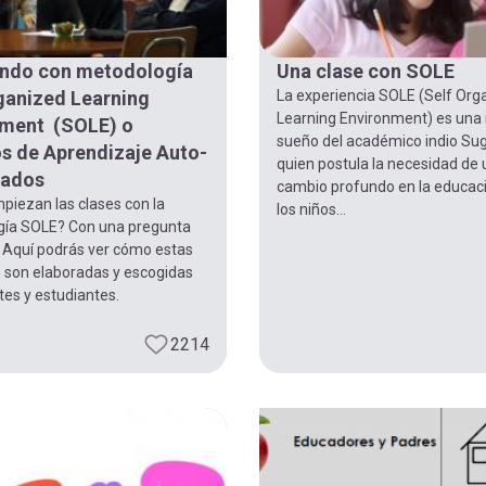
ando con metodología
Una clase con SOLE
ganized Learning
La experiencia SOLE (Self Org
Learning Environment) es una 
nment (SOLE) o
sueño del académico indio Sug
s de Aprendizaje Auto-
quien postula la necesidad de
zados
cambio profundo en la educac
iezan las clases con la
los niños...
ía SOLE? Con una pregunta
 Aquí podrás ver cómo estas
 son elaboradas y escogidas
es y estudiantes.
2214