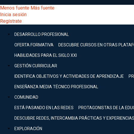
Pasar
[Educarchile
Menos fuente
Más fuente
al
Buscar
Inicia sesión
contenido
Menú
Regístrate
DESARROLLO
principal
-
PROFESIONAL
Menú
DESARROLLO PROFESIONAL
Expand
principal
Escritorio]
GESTIÓN
OFERTA FORMATIVA
DESCUBRE CURSOS EN OTRAS PLATA
CURRICULAR
principal
HABILIDADES PARA EL SIGLO XXI
Expand
Menú
GESTIÓN CURRICULAR
COMUNIDAD
Expand
IDENTIFICA OBJETIVOS Y ACTIVIDADES DE APRENDIZAJE
PR
entrar
EXPLORACIÓN
ENSEÑANZA MEDIA TÉCNICO PROFESIONAL
Expand
a
COMUNIDAD
[Educarchile
Inicia
sesión
ESTÁ PASANDO EN LAS REDES
PROTAGONISTAS DE LA EDU
Regístrate
mi
-
DESCUBRE REDES, INTERCAMBIA PRÁCTICAS Y EXPERIENCIA
EXPLORACIÓN