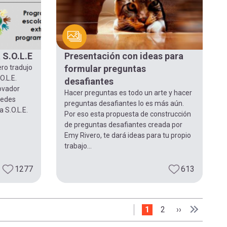
 S.O.L.E
Presentación con ideas para
ero tradujo
formular preguntas
O.L.E.
desafiantes
ovador
Hacer preguntas es todo un arte y hacer
uedes
preguntas desafiantes lo es más aún.
 S.O.L.E.
Por eso esta propuesta de construcción
de preguntas desafiantes creada por
Emy Rivero, te dará ideas para tu propio
trabajo...
1277
613
Página actual
1
Page
2
Siguiente pág
››
Última pá
Última »