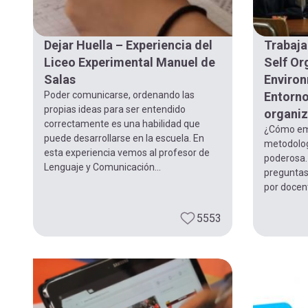
Dejar Huella – Experiencia del
Trabaj
Liceo Experimental Manuel de
Self Or
Salas
Enviro
Poder comunicarse, ordenando las
Entorno
propias ideas para ser entendido
organi
correctamente es una habilidad que
¿Cómo emp
puede desarrollarse en la escuela. En
metodolog
esta experiencia vemos al profesor de
poderosa.
Lenguaje y Comunicación...
preguntas
por docent
5553