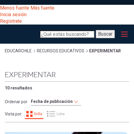
Pasar
[Educarchile
Menos fuente
Más fuente
al
Buscar
Inicia sesión
contenido
Regístrate
principal
Menú
Desarrollo
-
Buscar
profesional
principal
Escritorio]
Expand
Gestión
Sobrescribir
EDUCARCHILE
RECURSOS EDUCATIVOS
EXPERIMENTAR
curricular
Menú
enlaces
Expand
EXPERIMENTAR
Comunidad
entrar
registrarte.
Expand
de
10 resultados
Inicia sesión.
Exploración
a
Ordenar por
Expand
ayuda
Vista por:
Grilla
Lista
[Educarchile
Inicia
mi
sesión
a
Regístrate