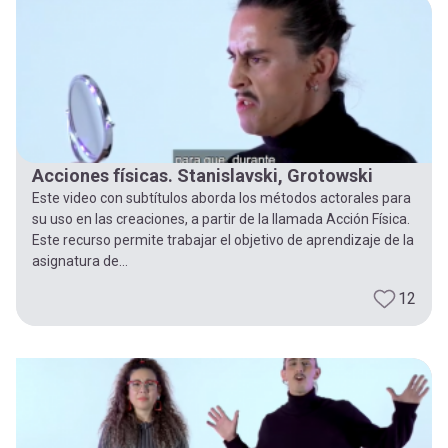
-
cuenta
la
Mobile]
navegación
Menú
Acciones físicas. Stanislavski, Grotowski
entrar
Este video con subtítulos aborda los métodos actorales para
su uso en las creaciones, a partir de la llamada Acción Física.
a
Este recurso permite trabajar el objetivo de aprendizaje de la
asignatura de...
mi
12
cuenta