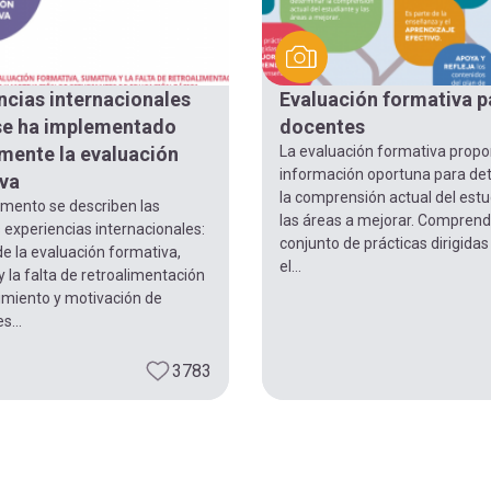
ncias internacionales
Evaluación formativa p
se ha implementado
docentes
mente la evaluación
La evaluación formativa propo
información oportuna para de
va
la comprensión actual del estu
umento se describen las
las áreas a mejorar. Compren
 experiencias internacionales:
conjunto de prácticas dirigidas
de la evaluación formativa,
el...
 la falta de retroalimentación
imiento y motivación de
s...
3783