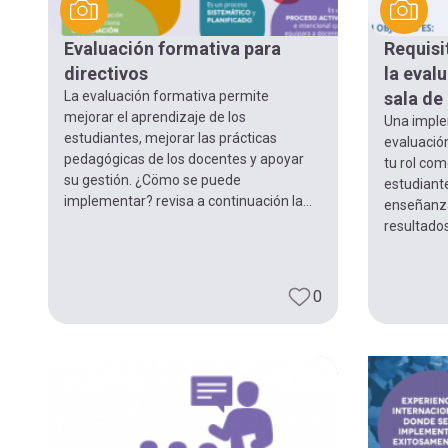
navegación
Evaluación formativa para
Requisi
directivos
la eval
La evaluación formativa permite
sala de
mejorar el aprendizaje de los
Una implem
estudiantes, mejorar las prácticas
evaluació
pedagógicas de los docentes y apoyar
tu rol com
su gestión. ¿Cömo se puede
estudiant
implementar? revisa a continuación la...
enseñanza
resultados
0