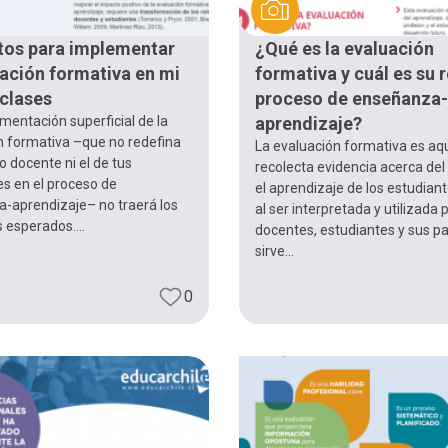
tos para implementar
¿Qué es la evaluación
uación formativa en mi
formativa y cuál es su r
 clases
proceso de enseñanza-
entación superficial de la
aprendizaje?
n formativa –que no redefina
La evaluación formativa es aq
o docente ni el de tus
recolecta evidencia acerca del
es en el proceso de
el aprendizaje de los estudian
-aprendizaje– no traerá los
al ser interpretada y utilizada 
 esperados....
docentes, estudiantes y sus pa
sirve...
0