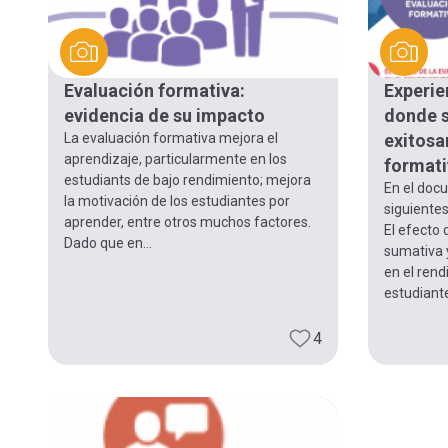
Evaluación formativa:
Experie
evidencia de su impacto
donde 
La evaluación formativa mejora el
exitosa
aprendizaje, particularmente en los
formati
estudiants de bajo rendimiento; mejora
En el doc
la motivación de los estudiantes por
siguientes
aprender, entre otros muchos factores.
El efecto 
Dado que en...
sumativa y
en el rend
estudiante
4