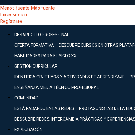
Pasar
[Educarchile
Menos fuente
Más fuente
al
Buscar
Inicia sesión
contenido
Menú
Regístrate
DESARROLLO
principal
-
PROFESIONAL
Menú
DESARROLLO PROFESIONAL
Expand
principal
Escritorio]
GESTIÓN
OFERTA FORMATIVA
DESCUBRE CURSOS EN OTRAS PLATA
CURRICULAR
principal
HABILIDADES PARA EL SIGLO XXI
Expand
Menú
GESTIÓN CURRICULAR
COMUNIDAD
Expand
IDENTIFICA OBJETIVOS Y ACTIVIDADES DE APRENDIZAJE
PR
entrar
EXPLORACIÓN
ENSEÑANZA MEDIA TÉCNICO PROFESIONAL
Expand
a
COMUNIDAD
[Educarchile
Inicia
sesión
ESTÁ PASANDO EN LAS REDES
PROTAGONISTAS DE LA EDU
Regístrate
mi
-
DESCUBRE REDES, INTERCAMBIA PRÁCTICAS Y EXPERIENCIA
EXPLORACIÓN