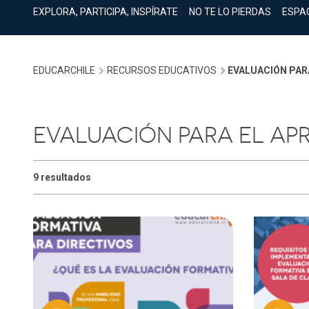
cuenta
Mobile]
EXPLORA, PARTICIPA, INSPÍRATE
NO TE LO PIERDAS
ESPA
Menú
Sobrescribir
EDUCARCHILE
RECURSOS EDUCATIVOS
EVALUACIÓN PAR
entrar
enlaces
a
EVALUACIÓN PARA EL AP
de
mi
9 resultados
ayuda
cuenta
a
la