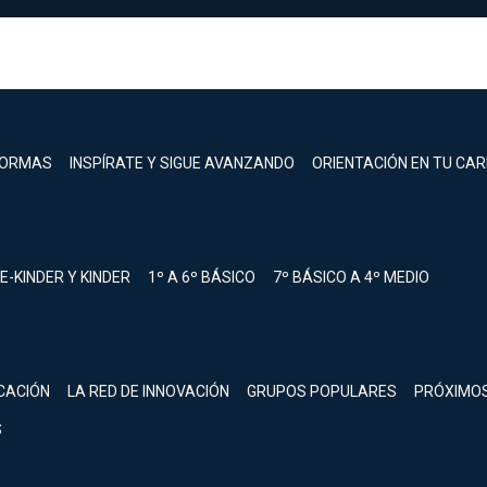
FORMAS
INSPÍRATE Y SIGUE AVANZANDO
ORIENTACIÓN EN TU CA
E-KINDER Y KINDER
1º A 6º BÁSICO
7º BÁSICO A 4º MEDIO
registrarte.
CACIÓN
LA RED DE INNOVACIÓN
GRUPOS POPULARES
PRÓXIMO
Inicia sesión.
S