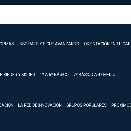
FORMAS
INSPÍRATE Y SIGUE AVANZANDO
ORIENTACIÓN EN TU CA
E-KINDER Y KINDER
1º A 6º BÁSICO
7º BÁSICO A 4º MEDIO
registrarte.
CACIÓN
LA RED DE INNOVACIÓN
GRUPOS POPULARES
PRÓXIMO
Inicia sesión.
S