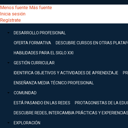
Pasar
[Educarchile
Menos fuente
Más fuente
al
Buscar
Inicia sesión
contenido
Menú
Regístrate
DESARROLLO
principal
-
PROFESIONAL
Menú
DESARROLLO PROFESIONAL
Expand
principal
Escritorio]
GESTIÓN
OFERTA FORMATIVA
DESCUBRE CURSOS EN OTRAS PLATA
CURRICULAR
principal
HABILIDADES PARA EL SIGLO XXI
Expand
Menú
GESTIÓN CURRICULAR
COMUNIDAD
Expand
IDENTIFICA OBJETIVOS Y ACTIVIDADES DE APRENDIZAJE
PR
entrar
EXPLORACIÓN
ENSEÑANZA MEDIA TÉCNICO PROFESIONAL
Expand
a
COMUNIDAD
[Educarchile
Inicia
sesión
ESTÁ PASANDO EN LAS REDES
PROTAGONISTAS DE LA EDU
Regístrate
mi
-
DESCUBRE REDES, INTERCAMBIA PRÁCTICAS Y EXPERIENCIA
EXPLORACIÓN