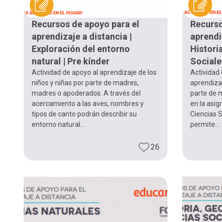
navegación
Recursos de apoyo para el
Recurso
aprendizaje a distancia |
aprendi
Exploración del entorno
Histori
natural | Pre kínder
Sociales
Actividad de apoyo al aprendizaje de los
Actividad
niños y niñas por parte de madres,
aprendizaj
madres o apoderados. A través del
parte de 
acercamiento a las aves, nombres y
en la asig
tipos de canto podrán describir su
Ciencias S
entorno natural...
permite...
26