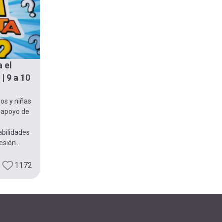
 el
| 9 a 10
ños y niñas
n apoyo de
abilidades
sión...
1172