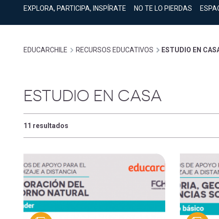
cuenta
Mobile]
EXPLORA, PARTICIPA, INSPÍRATE
NO TE LO PIERDAS
ESPA
Menú
Sobrescribir
EDUCARCHILE
RECURSOS EDUCATIVOS
ESTUDIO EN CAS
entrar
enlaces
a
ESTUDIO EN CASA
de
mi
11 resultados
ayuda
cuenta
a
la