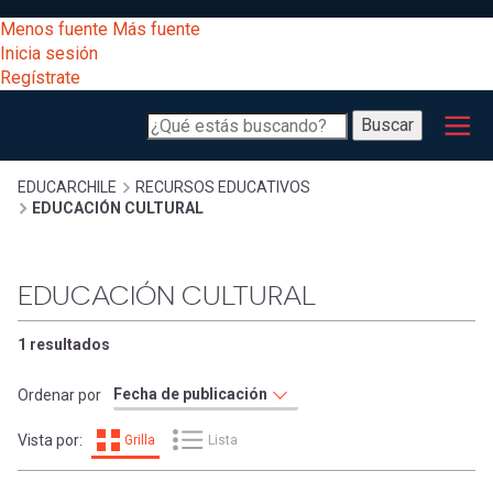
Pasar
[Educarchile
Menos fuente
Más fuente
al
Buscar
Inicia sesión
contenido
Regístrate
principal
Menú
Desarrollo
-
Buscar
profesional
principal
Escritorio]
Expand
Gestión
Sobrescribir
EDUCARCHILE
RECURSOS EDUCATIVOS
EDUCACIÓN CULTURAL
curricular
Menú
enlaces
Expand
Comunidad
EDUCACIÓN CULTURAL
entrar
registrarte.
Expand
de
Inicia sesión.
Exploración
1 resultados
a
Expand
ayuda
Ordenar por
[Educarchile
Inicia
mi
Vista por:
Grilla
Lista
sesión
a
Regístrate