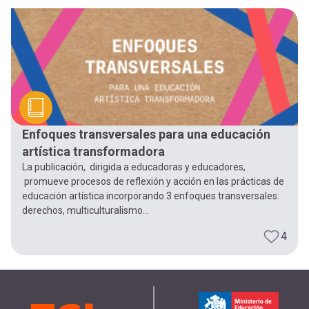
-
cuenta
la
Mobile]
navegación
Menú
entrar
Enfoques transversales para una educación
artística transformadora
a
La publicación, dirigida a educadoras y educadores,
promueve procesos de reflexión y acción en las prácticas de
educación artística incorporando 3 enfoques transversales:
mi
derechos, multiculturalismo...
4
cuenta