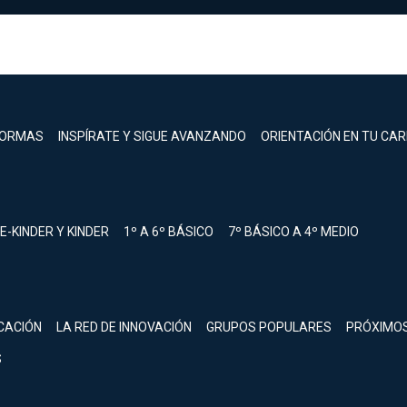
FORMAS
INSPÍRATE Y SIGUE AVANZANDO
ORIENTACIÓN EN TU CA
E-KINDER Y KINDER
1º A 6º BÁSICO
7º BÁSICO A 4º MEDIO
registrarte.
CACIÓN
LA RED DE INNOVACIÓN
GRUPOS POPULARES
PRÓXIMO
Inicia sesión.
S