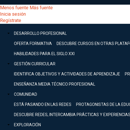
Pasar
[Educarchile
Menos fuente
Más fuente
al
Buscar
Inicia sesión
contenido
Menú
Regístrate
DESARROLLO
principal
-
PROFESIONAL
Menú
DESARROLLO PROFESIONAL
Expand
principal
Escritorio]
GESTIÓN
OFERTA FORMATIVA
DESCUBRE CURSOS EN OTRAS PLATA
CURRICULAR
principal
HABILIDADES PARA EL SIGLO XXI
Expand
Menú
GESTIÓN CURRICULAR
COMUNIDAD
Expand
IDENTIFICA OBJETIVOS Y ACTIVIDADES DE APRENDIZAJE
PR
entrar
EXPLORACIÓN
ENSEÑANZA MEDIA TÉCNICO PROFESIONAL
Expand
a
COMUNIDAD
[Educarchile
Inicia
sesión
ESTÁ PASANDO EN LAS REDES
PROTAGONISTAS DE LA EDU
Regístrate
mi
-
DESCUBRE REDES, INTERCAMBIA PRÁCTICAS Y EXPERIENCIA
EXPLORACIÓN