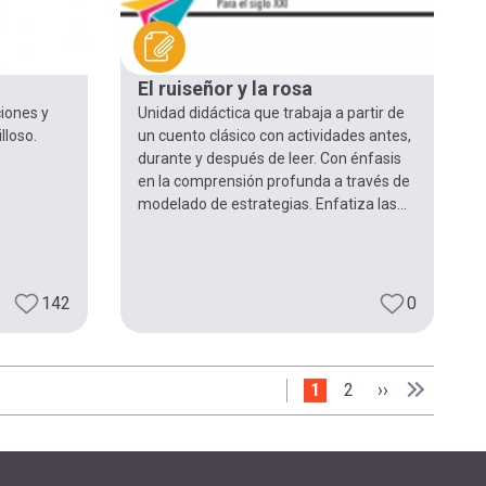
El ruiseñor y la rosa
iones y
Unidad didáctica que trabaja a partir de
lloso.
un cuento clásico con actividades antes,
durante y después de leer. Con énfasis
en la comprensión profunda a través de
modelado de estrategias. Enfatiza las...
142
0
Página actual
1
Page
2
Siguiente pág
››
Última pá
Última »