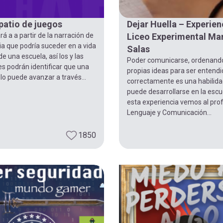
 patio de juegos
Dejar Huella – Experien
rá a a partir de la narración de
Liceo Experimental Ma
ia que podría suceder en a vida
Salas
de una escuela, así los y las
Poder comunicarse, ordenando
s podrán identificar que una
propias ideas para ser entend
olo puede avanzar a través...
correctamente es una habilid
puede desarrollarse en la escu
esta experiencia vemos al pro
Lenguaje y Comunicación...
1850