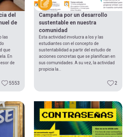
cia del
Campaña por un desarrollo
nuel de
sustentable en nuestra
comunidad
 las
Esta actividad involucra a los y las
ido
estudiantes con el concepto de
ad que
sustentabilidad a partir del estudio de
ela. En
acciones concretas que se planifican en
fesor de
sus comunidades. A su vez, la actividad
propicia la...
5553
2