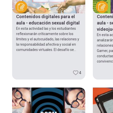
Contenidos digitales para el
Conteni
aula - educación sexual digital
aula - 
En esta actividad las y los estudiantes
videoj
reflexionarán críticamente sobre los
En esta ac
límites y el autocuidado, las relaciones y
analizarán
la responsabilidad afectiva y social en
relacione
comunidades virtuales. El desafío se...
Gamer, par
conductas
convivenci
4