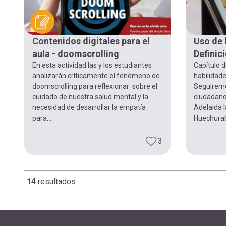
Contenidos digitales para el
Uso de 
aula - doomscrolling
Definic
En esta actividad las y los estudiantes
Capítulo d
analizarán críticamente el fenómeno de
habilidade
doomscrolling para reflexionar sobre el
Seguiremo
cuidado de nuestra salud mental y la
ciudadano
necesidad de desarrollar la empatía
Adelaida 
para...
Huechuraba
3
14
resultados
Paginación