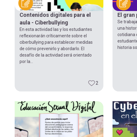
navegación
Contenidos digitales para el
El gran
aula - Ciberbullying
Se trabaja
una histor
En esta actividad las y los estudiantes
cotidiana 
reflexionarán críticamente sobre el
estudiante
ciberbullying para establecer medidas
historia s
de cómo prevenirlo y abordarlo. El
desafío de la actividad será orientado
por la...
2