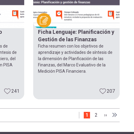
o
Ficha Lenguaje: Planificación y
Gestión de las Finanzas
os de
Ficha resumen con los objetivos de
ntesis de
aprendizaje y actividades de síntesis de
iero, del
la dimensión de Planficación de las
ón PISA
Finanzas, del Marco Evaluativo de la
Medición PISA Financiera.
241
207
Página actual
1
Page
2
Siguiente pág
››
Última pá
Última »