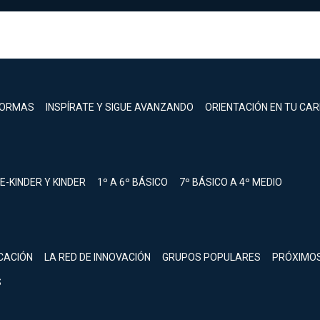
FORMAS
INSPÍRATE Y SIGUE AVANZANDO
ORIENTACIÓN EN TU CA
E-KINDER Y KINDER
1º A 6º BÁSICO
7º BÁSICO A 4º MEDIO
registrarte.
CACIÓN
LA RED DE INNOVACIÓN
GRUPOS POPULARES
PRÓXIMO
Inicia sesión.
S