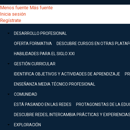
Pasar
[Educarchile
Menos fuente
Más fuente
al
Buscar
Inicia sesión
contenido
Menú
Regístrate
DESARROLLO
principal
-
PROFESIONAL
Menú
DESARROLLO PROFESIONAL
Expand
principal
Escritorio]
GESTIÓN
OFERTA FORMATIVA
DESCUBRE CURSOS EN OTRAS PLATA
CURRICULAR
principal
HABILIDADES PARA EL SIGLO XXI
Expand
Menú
GESTIÓN CURRICULAR
COMUNIDAD
Expand
IDENTIFICA OBJETIVOS Y ACTIVIDADES DE APRENDIZAJE
PR
entrar
EXPLORACIÓN
ENSEÑANZA MEDIA TÉCNICO PROFESIONAL
Expand
a
COMUNIDAD
[Educarchile
Inicia
sesión
ESTÁ PASANDO EN LAS REDES
PROTAGONISTAS DE LA EDU
Regístrate
mi
-
DESCUBRE REDES, INTERCAMBIA PRÁCTICAS Y EXPERIENCIA
EXPLORACIÓN