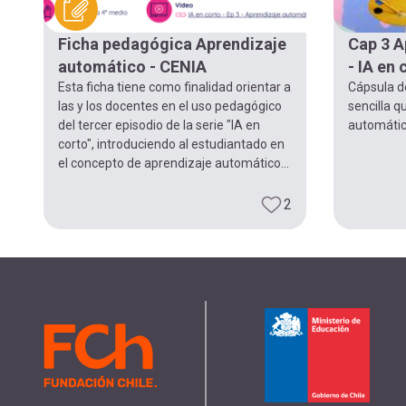
navegación
Ficha pedagógica Aprendizaje
Cap 3 A
automático - CENIA
- IA en
Esta ficha tiene como finalidad orientar a
Cápsula d
las y los docentes en el uso pedagógico
sencilla q
del tercer episodio de la serie "IA en
automátic
corto", introduciendo al estudiantado en
el concepto de aprendizaje automático...
2