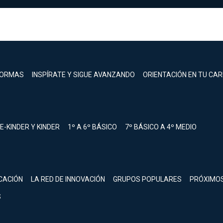
FORMAS
INSPÍRATE Y SIGUE AVANZANDO
ORIENTACIÓN EN TU CA
E-KINDER Y KINDER
1º A 6º BÁSICO
7º BÁSICO A 4º MEDIO
registrarte.
CACIÓN
LA RED DE INNOVACIÓN
GRUPOS POPULARES
PRÓXIMO
Inicia sesión.
S