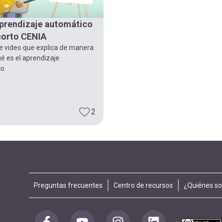
prendizaje automático
 corto CENIA
e video que explica de manera
ué es el aprendizaje
o.
2
Footer
Preguntas frecuentes
Centro de recursos
¿Quiénes s
menu