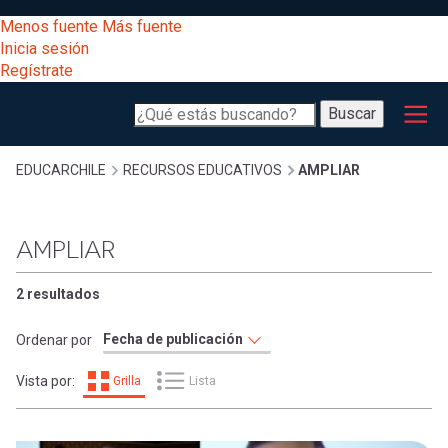
Pasar
[Educarchile
Menos fuente
Más fuente
al
Buscar
Inicia sesión
contenido
Regístrate
principal
Menú
Desarrollo
-
Buscar
profesional
principal
Escritorio]
Expand
Gestión
Sobrescribir
EDUCARCHILE
RECURSOS EDUCATIVOS
AMPLIAR
curricular
Menú
enlaces
Expand
AMPLIAR
Comunidad
entrar
registrarte.
Expand
de
2 resultados
Inicia sesión.
Exploración
a
Ordenar por
Expand
ayuda
Vista por:
Grilla
Lista
[Educarchile
Inicia
mi
sesión
a
Regístrate