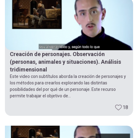
-
cuenta
la
Mobile]
navegación
Menú
Creación de personajes. Observación
entrar
(personas, animales y situaciones). Análisis
tridimensional
a
Este video con subtítulos aborda la creación de personajes y
los métodos para crearlos explorando las distintas
posibilidades del por qué de un personaje. Este recurso
mi
permite trabajar el objetivo de...
18
cuenta