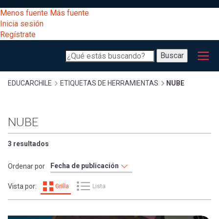
Pasar
[Educarchile
Menos fuente
Más fuente
al
Buscar
Inicia sesión
contenido
Regístrate
principal
Menú
Desarrollo
-
Buscar
profesional
principal
Escritorio]
Expand
Gestión
Sobrescribir
EDUCARCHILE
ETIQUETAS DE HERRAMIENTAS
NUBE
curricular
Menú
enlaces
Expand
NUBE
Comunidad
entrar
registrarte.
Expand
de
3 resultados
Inicia sesión.
Exploración
a
Ordenar por
Expand
ayuda
Vista por:
Grilla
Lista
[Educarchile
Inicia
mi
sesión
a
Regístrate