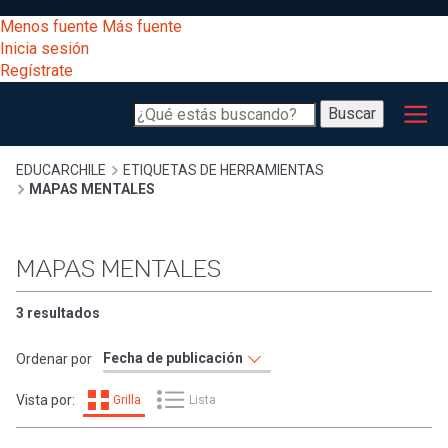
Pasar
[Educarchile
Menos fuente
Más fuente
al
Buscar
Inicia sesión
contenido
Regístrate
principal
Menú
Desarrollo
-
Buscar
profesional
principal
Escritorio]
Expand
Gestión
Sobrescribir
EDUCARCHILE
ETIQUETAS DE HERRAMIENTAS
MAPAS MENTALES
curricular
Menú
enlaces
Expand
Comunidad
MAPAS MENTALES
entrar
registrarte.
Expand
de
Inicia sesión.
Exploración
3 resultados
a
Expand
ayuda
Ordenar por
[Educarchile
Inicia
mi
Vista por:
Grilla
Lista
sesión
a
Regístrate