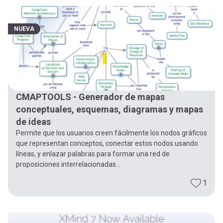
-
cuenta
la
Mobile]
NUEVA
navegación
Menú
entrar
CMAPTOOLS - Generador de mapas
conceptuales, esquemas, diagramas y mapas
a
de ideas
Permite que los usuarios creen fácilmente los nodos gráficos
que representan conceptos, conectar estos nodos usando
mi
líneas, y enlazar palabras para formar una red de
proposiciones interrelacionadas...
cuenta
1