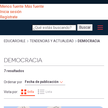
Pasar
[Educarchile
Menos fuente
Más fuente
al
Buscar
Inicia sesión
contenido
Regístrate
principal
Menú
Desarrollo
-
Buscar
profesional
principal
Escritorio]
Expand
Gestión
Sobrescribir
EDUCARCHILE
TENDENCIAS Y ACTUALIDAD
DEMOCRACIA
curricular
Menú
enlaces
Expand
DEMOCRACIA
Comunidad
entrar
registrarte.
Expand
de
7 resultados
Inicia sesión.
Exploración
a
Ordenar por
Expand
ayuda
Vista por:
Grilla
Lista
[Educarchile
Inicia
mi
sesión
a
Regístrate