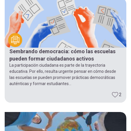
-
cuenta
la
Mobile]
navegación
Menú
Sembrando democracia: cómo las escuelas
entrar
pueden formar ciudadanos activos
La participación ciudadana es parte de la trayectoria
a
educativa. Por ello, resulta urgente pensar en cómo desde
las escuelas se pueden promover prácticas democráticas
auténticas y formar estudiantes...
mi
2
cuenta