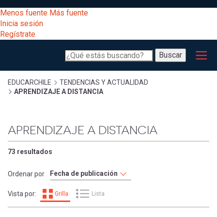
Pasar
[Educarchile
Menos fuente
Más fuente
al
Buscar
Inicia sesión
contenido
Regístrate
principal
Menú
Desarrollo
-
Buscar
profesional
principal
Escritorio]
Expand
Gestión
Sobrescribir
EDUCARCHILE
TENDENCIAS Y ACTUALIDAD
APRENDIZAJE A DISTANCIA
curricular
Menú
enlaces
Expand
Comunidad
APRENDIZAJE A DISTANCIA
entrar
registrarte.
Expand
de
Inicia sesión.
Exploración
73 resultados
a
Expand
ayuda
Ordenar por
[Educarchile
Inicia
mi
Vista por:
Grilla
Lista
sesión
a
Regístrate