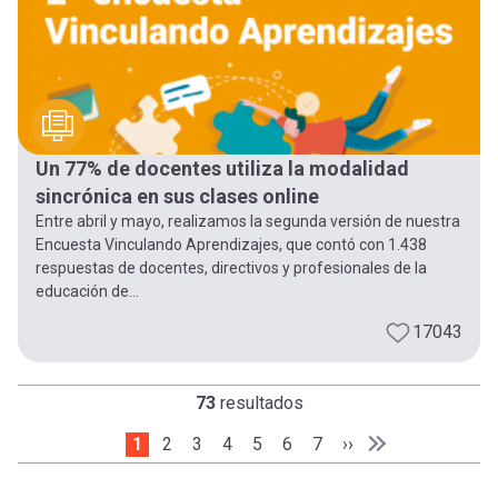
Un 77% de docentes utiliza la modalidad
sincrónica en sus clases online
Entre abril y mayo, realizamos la segunda versión de nuestra
Encuesta Vinculando Aprendizajes, que contó con 1.438
respuestas de docentes, directivos y profesionales de la
educación de...
17043
73
resultados
Página actual
1
Page
2
Page
3
Page
4
Page
5
Page
6
Page
7
Siguiente página
››
Paginación
Última página
Última »