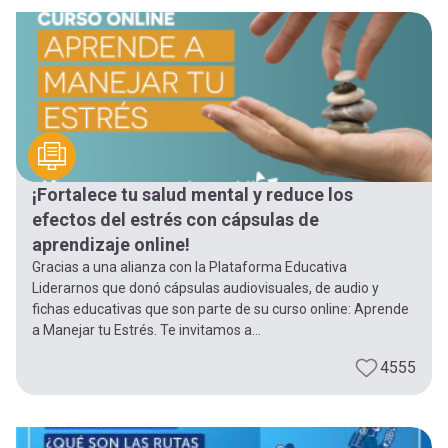
-
cuenta
la
Mobile]
navegación
Menú
entrar
¡Fortalece tu salud mental y reduce los
efectos del estrés con cápsulas de
a
aprendizaje online!
Gracias a una alianza con la Plataforma Educativa
Liderarnos que donó cápsulas audiovisuales, de audio y
mi
fichas educativas que son parte de su curso online: Aprende
a Manejar tu Estrés. Te invitamos a...
cuenta
4555