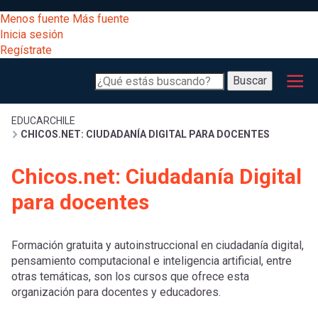
Pasar
[Educarchile
Menos fuente
Más fuente
al
Buscar
Inicia sesión
contenido
Regístrate
principal
Menú
Desarrollo
-
Buscar
profesional
principal
Escritorio]
Expand
Gestión
Sobrescribir
EDUCARCHILE
CHICOS.NET: CIUDADANÍA DIGITAL PARA DOCENTES
curricular
Menú
enlaces
Expand
Chicos.net: Ciudadanía Digital
Comunidad
entrar
para docentes
registrarte.
Expand
de
Inicia sesión.
Exploración
a
Expand
Formación gratuita y autoinstruccional en ciudadanía digital,
ayuda
pensamiento computacional e inteligencia artificial, entre
[Educarchile
Inicia
mi
otras temáticas, son los cursos que ofrece esta
sesión
a
organización para docentes y educadores.
Regístrate