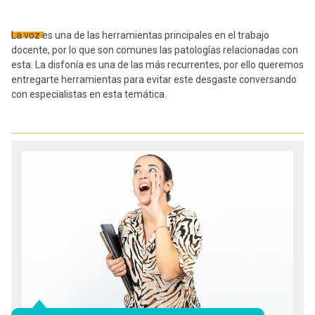
-
cuenta
la
La voz es una de las herramientas principales en el trabajo
Mobile]
docente, por lo que son comunes las patologías relacionadas con
navegación
esta. La disfonía es una de las más recurrentes, por ello queremos
entregarte herramientas para evitar este desgaste conversando
Menú
con especialistas en esta temática.
entrar
a
mi
cuenta