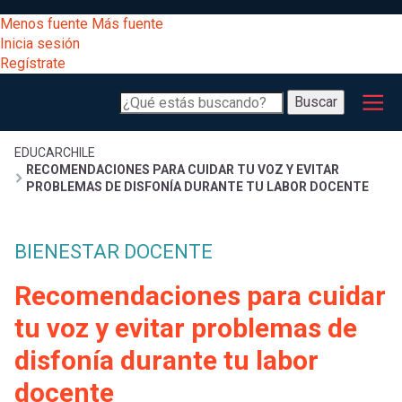
Pasar
[Educarchile
Menos fuente
Más fuente
al
Buscar
Inicia sesión
contenido
Regístrate
principal
Menú
Desarrollo
-
Buscar
profesional
principal
Escritorio]
Expand
Gestión
Sobrescribir
EDUCARCHILE
RECOMENDACIONES PARA CUIDAR TU VOZ Y EVITAR
curricular
Menú
PROBLEMAS DE DISFONÍA DURANTE TU LABOR DOCENTE
enlaces
Expand
Comunidad
entrar
BIENESTAR DOCENTE
registrarte.
Expand
de
Inicia sesión.
Exploración
Recomendaciones para cuidar
a
Expand
ayuda
tu voz y evitar problemas de
[Educarchile
Inicia
mi
disfonía durante tu labor
sesión
a
Regístrate
docente