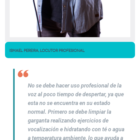
ISMAEL PEREIRA, LOCUTOR PROFESIONAL
No se debe hacer uso profesional de la
voz al poco tiempo de despertar, ya que
esta no se encuentra en su estado
normal. Primero se debe limpiar la
garganta realizando ejercicios de
vocalización e hidratando con té o agua
a temperatura ambiente, lo que ayuda a