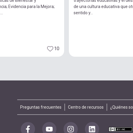
icas de Bienestar y
trayectorias educativas y el des
cia; Evidencia para la Mejora;
de una cultura educativa que o
..
sentido y...
10
Footer
Preguntas frecuentes
Centro de recursos
¿Quiénes s
menu
Redes