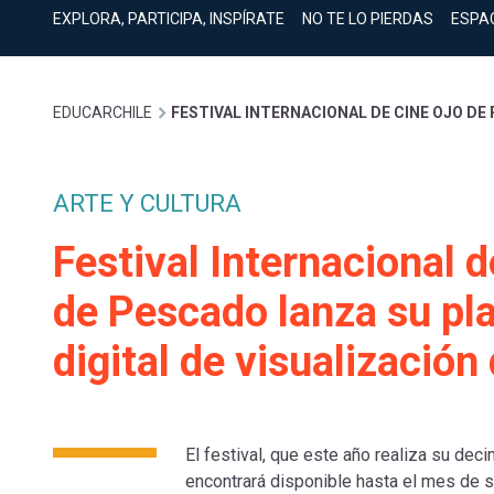
cuenta
Mobile]
EXPLORA, PARTICIPA, INSPÍRATE
NO TE LO PIERDAS
ESPA
Menú
Sobrescribir
EDUCARCHILE
FESTIVAL INTERNACIONAL DE CINE OJO DE
entrar
enlaces
a
ARTE Y CULTURA
de
Festival Internacional 
mi
de Pescado lanza su pl
ayuda
cuenta
digital de visualización
a
la
El festival, que este año realiza su decim
encontrará disponible hasta el mes de s