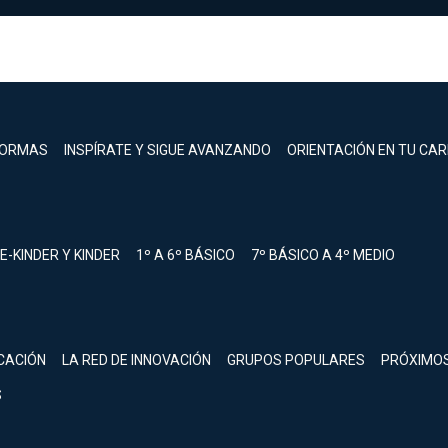
FORMAS
INSPÍRATE Y SIGUE AVANZANDO
ORIENTACIÓN EN TU CA
E-KINDER Y KINDER
1º A 6º BÁSICO
7º BÁSICO A 4º MEDIO
registrarte.
CACIÓN
LA RED DE INNOVACIÓN
GRUPOS POPULARES
PRÓXIMO
Inicia sesión.
S