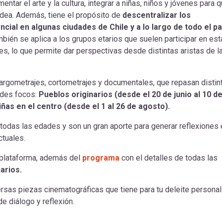
ntar el arte y la cultura, integrar a niñas, niños y jóvenes para 
dea. Además, tiene el propósito de
descentralizar los
ial en algunas ciudades de Chile y a lo largo de todo el pa
bién se aplica a los grupos etarios que suelen participar en est
es, lo que permite dar perspectivas desde distintas aristas de l
largometrajes, cortometrajes y documentales, que repasan distin
ndes focos:
Pueblos originarios (desde el 20 de junio al 10 d
 niñas en el centro (desde el 1 al 26 de agosto).
odas las edades y son un gran aporte para generar reflexiones 
ctuales.
a plataforma, además del
programa
con el detalles de todas las
arios.
versas piezas cinematográficas que tiene para tu deleite personal
e diálogo y reflexión.