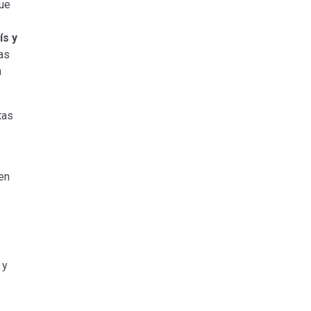
que
ís y
as
a
tas
e
en
 y