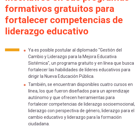
-
cuenta
formativos gratuitos para
la
Mobile]
fortalecer competencias de
navegación
liderazgo educativo
Menú
Ya es posible postular al diplomado "Gestión del
entrar
Cambio y Liderazgo para la Mejora Educativa
Sistémica", un programa gratuito y en línea que busca
fortalecer las habilidades de líderes educativos para
a
dirigir la Nueva Educación Pública.
También, se encuentran disponibles cuatro cursos en
línea, los que fueron diseñados para un aprendizaje
mi
autónomo y que ofrecen herramientas para
fortalecer competencias de liderazgo socioemocional,
cuenta
liderazgo con perspectiva de género, liderazgo para el
cambio educativo y liderazgo para la formación
ciudadana.