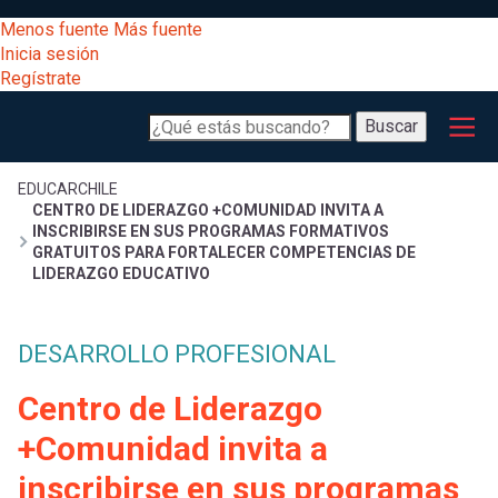
Pasar
[Educarchile
Menos fuente
Más fuente
al
Buscar
Inicia sesión
contenido
Regístrate
principal
Menú
Desarrollo
-
Buscar
profesional
principal
Escritorio]
Expand
Gestión
Sobrescribir
EDUCARCHILE
CENTRO DE LIDERAZGO +COMUNIDAD INVITA A
curricular
Menú
INSCRIBIRSE EN SUS PROGRAMAS FORMATIVOS
GRATUITOS PARA FORTALECER COMPETENCIAS DE
enlaces
Expand
LIDERAZGO EDUCATIVO
Comunidad
entrar
registrarte.
Expand
de
Inicia sesión.
Exploración
DESARROLLO PROFESIONAL
a
Expand
ayuda
Centro de Liderazgo
[Educarchile
Inicia
mi
+Comunidad invita a
sesión
a
Regístrate
inscribirse en sus programas