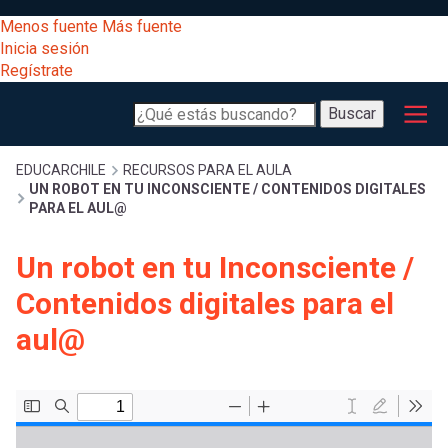
Pasar
[Educarchile
Menos fuente
Más fuente
al
Buscar
Inicia sesión
contenido
Regístrate
principal
Menú
Desarrollo
-
Buscar
profesional
principal
Escritorio]
Expand
Gestión
Sobrescribir
EDUCARCHILE
RECURSOS PARA EL AULA
UN ROBOT EN TU INCONSCIENTE / CONTENIDOS DIGITALES
curricular
Menú
PARA EL AUL@
enlaces
Expand
Comunidad
Un robot en tu Inconsciente /
entrar
registrarte.
Expand
de
Contenidos digitales para el
Inicia sesión.
Exploración
a
aul@
Expand
ayuda
[Educarchile
Inicia
mi
sesión
a
Regístrate