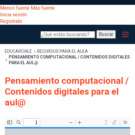
Pasar
[Educarchile
Menos fuente
Más fuente
al
Buscar
Inicia sesión
contenido
Regístrate
principal
Menú
Desarrollo
-
Buscar
profesional
principal
Escritorio]
Expand
Gestión
Sobrescribir
EDUCARCHILE
RECURSOS PARA EL AULA
PENSAMIENTO COMPUTACIONAL / CONTENIDOS DIGITALES
curricular
Menú
PARA EL AUL@
enlaces
Expand
Comunidad
Pensamiento computacional /
entrar
registrarte.
Expand
de
Contenidos digitales para el
Inicia sesión.
Exploración
a
aul@
Expand
ayuda
[Educarchile
Inicia
mi
sesión
a
Regístrate