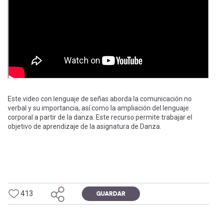
-
cuenta
la
Mobile]
navegación
Menú
entrar
Este video con lenguaje de señas aborda la comunicación no
verbal y su importancia, así como la ampliación del lenguaje
a
corporal a partir de la danza. Este recurso permite trabajar el
objetivo de aprendizaje de la asignatura de Danza.
mi
cuenta
413
GUARDAR