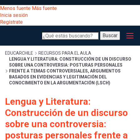
Pasar
[Educarchile
Menos fuente
Más fuente
al
Buscar
Inicia sesión
contenido
Regístrate
principal
Menú
Desarrollo
-
Buscar
profesional
principal
Escritorio]
Expand
Gestión
Sobrescribir
EDUCARCHILE
RECURSOS PARA EL AULA
LENGUA Y LITERATURA: CONSTRUCCIÓN DE UN DISCURSO
curricular
Menú
SOBRE UNA CONTROVERSIA: POSTURAS PERSONALES
FRENTE A TEMAS CONTROVERSIALES, ARGUMENTOS
enlaces
Expand
BASADOS EN EVIDENCIAS Y LEGITIMACIÓN DEL
Comunidad
entrar
CONOCIMIENTO EN LA ARGUMENTACIÓN (LSCH)
registrarte.
Expand
de
Inicia sesión.
Exploración
Lengua y Literatura:
a
Expand
ayuda
Construcción de un discurso
[Educarchile
Inicia
mi
sobre una controversia:
sesión
a
posturas personales frente a
Regístrate