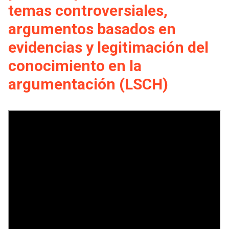
-
cuenta
temas controversiales,
la
argumentos basados en
Mobile]
navegación
evidencias y legitimación del
Menú
conocimiento en la
argumentación (LSCH)
entrar
a
mi
cuenta