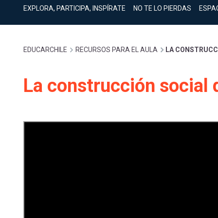
cuenta
Mobile]
EXPLORA, PARTICIPA, INSPÍRATE
NO TE LO PIERDAS
ESPA
Menú
Sobrescribir
EDUCARCHILE
RECURSOS PARA EL AULA
LA CONSTRUCCI
entrar
enlaces
La construcción social 
a
de
mi
ayuda
cuenta
a
la