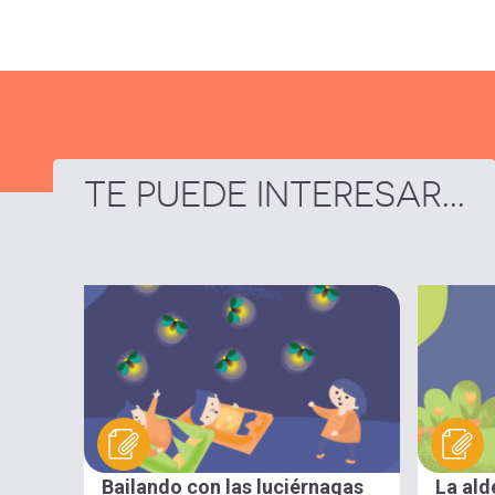
TE PUEDE INTERESAR...
Bailando con las luciérnagas
La ald