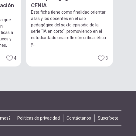
gación
CENIA
Esta ficha tiene como finalidad orientar
a las y los docentes en el uso
ra que
pedagógico del sexto episodio de la
an
serie "IA en corto", promoviendo en el
ticas a
estudiantado una reflexión crítica, ética
luces y
y...
nes,
4
3
omos?
Políticas de privacidad
Contáctanos
Suscríbete