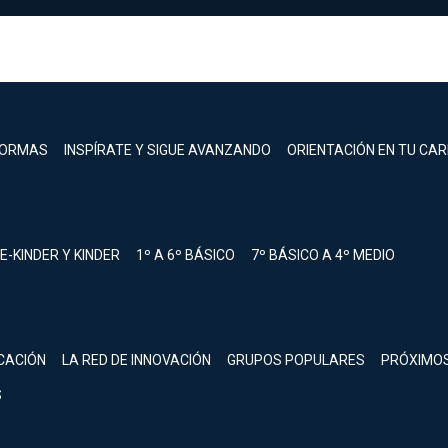
FORMAS
INSPÍRATE Y SIGUE AVANZANDO
ORIENTACIÓN EN TU CA
E-KINDER Y KINDER
1º A 6º BÁSICO
7º BÁSICO A 4º MEDIO
registrarte.
CACIÓN
LA RED DE INNOVACIÓN
GRUPOS POPULARES
PRÓXIMO
Inicia sesión.
S