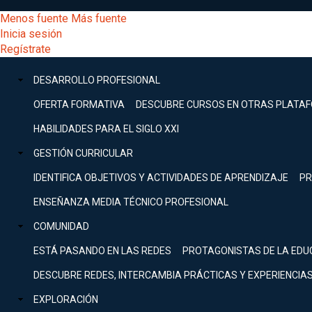
Pasar
[Educarchile
Menos fuente
Más fuente
al
Buscar
Inicia sesión
contenido
Menú
Regístrate
DESARROLLO
principal
-
PROFESIONAL
Menú
DESARROLLO PROFESIONAL
Expand
principal
Escritorio]
GESTIÓN
OFERTA FORMATIVA
DESCUBRE CURSOS EN OTRAS PLATA
CURRICULAR
principal
HABILIDADES PARA EL SIGLO XXI
Expand
Menú
GESTIÓN CURRICULAR
COMUNIDAD
Expand
IDENTIFICA OBJETIVOS Y ACTIVIDADES DE APRENDIZAJE
PR
entrar
EXPLORACIÓN
ENSEÑANZA MEDIA TÉCNICO PROFESIONAL
Expand
a
COMUNIDAD
[Educarchile
Inicia
sesión
ESTÁ PASANDO EN LAS REDES
PROTAGONISTAS DE LA EDU
Regístrate
mi
-
DESCUBRE REDES, INTERCAMBIA PRÁCTICAS Y EXPERIENCIA
EXPLORACIÓN