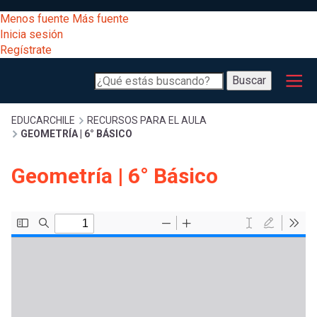
Pasar
[Educarchile
Menos fuente
Más fuente
al
Buscar
Inicia sesión
contenido
Regístrate
principal
Menú
Desarrollo
-
Buscar
profesional
principal
Escritorio]
Expand
Gestión
Sobrescribir
EDUCARCHILE
RECURSOS PARA EL AULA
GEOMETRÍA | 6° BÁSICO
curricular
Menú
enlaces
Expand
Geometría | 6° Básico
Comunidad
entrar
registrarte.
Expand
de
Inicia sesión.
Exploración
a
Expand
ayuda
[Educarchile
Inicia
mi
sesión
a
Regístrate