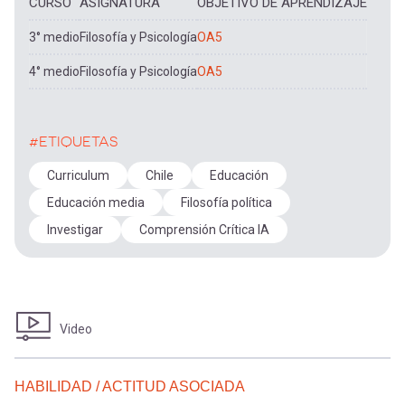
CURSO
ASIGNATURA
OBJETIVO DE APRENDIZAJE
3° medio
Filosofía y Psicología
OA5
4° medio
Filosofía y Psicología
OA5
#ETIQUETAS
Curriculum
Chile
Educación
Educación media
Filosofía política
Investigar
Comprensión Crítica IA
Video
HABILIDAD / ACTITUD ASOCIADA